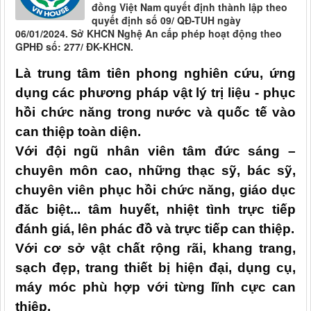
đồng Việt Nam quyết định thành lập theo
quyết định số 09/ QĐ-TUH ngày
06/01/2024. Sở KHCN Nghệ An cấp phép hoạt động theo
GPHĐ số: 277/ ĐK-KHCN.
Là trung tâm
tiên phong nghiên cứu, ứng
dụng
các phương pháp vật lý trị liệu - phục
hồi chức năng trong nước và quốc tế vào
can thiệp toàn diện.
Với đội ngũ
nhân viên
tâm đức sáng –
chuyên môn cao, những thạc sỹ, bác sỹ,
chuyên
viên
phục hồi chức năng
, giáo dục
đăc biệt...
tâm huyết, nhiệt tình trực tiếp
đánh giá,
lên
phác đồ
và trực tiếp can thiệp
.
Với
c
ơ sở vật chất rộng rãi, khang trang,
sạch đẹp, trang thiết bị hiện đại, dụng cụ,
máy móc phù hợp với từng
lĩnh cực can
thiệp.