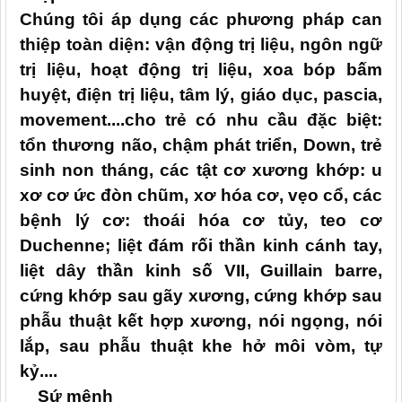
Chúng tôi
áp dụng các
phương pháp can
thiệp
toàn diện: vận động trị liệu, ngôn ngữ
trị liệu, hoạt động trị liệu, xoa bóp bấm
huyệt, điện trị liệu, tâm lý, giáo dục
, pascia,
movement....
cho
trẻ có nhu cầu đặc biệt:
tổn thương não
,
chậm phát triển
, Down, trẻ
sinh non tháng, các tật cơ xương khớp: u
xơ cơ ức đòn chũm, xơ hóa cơ,
vẹo cổ,
các
b
ệnh lý cơ:
t
hoái hóa cơ tủy,
t
eo cơ
Duchenne
;
liệt đám rối thần kinh
cánh tay
,
liệt dây thần kinh số VII, Guillain barre,
cứng khớp sau gãy xương
, cứng khớp sau
phẫu thuật kết hợp xương, nói ngọng, nói
lắp, sau phẫu thuật khe hở môi vòm, tự
kỷ
...
.
Sứ mện
h