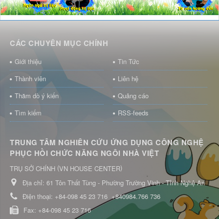
CÁC CHUYÊN MỤC CHÍNH
Giới thiệu
Tin Tức
Thành viên
Liên hệ
Thăm dò ý kiến
Quảng cáo
Tìm kiếm
RSS-feeds
TRUNG TÂM NGHIÊN CỨU ỨNG DỤNG CÔNG NGHỆ
PHỤC HỒI CHỨC NĂNG NGÔI NHÀ VIỆT
(
)
TRỤ SỞ CHÍNH
VN HOUSE CENTER
Địa chỉ:
61 Tôn Thất Tùng - Phường Trường Vinh - Tỉnh Nghệ An
Điện thoại:
+84-098 45 23 716
+840984.766 736
Fax:
+84-098 45 23 716