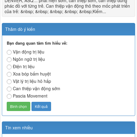
DENVER, ASQ… phát hiện sớm, can thiệp sớm, can thiệp đúng
phác đồ với từng trẻ. Can thiệp vận động thô theo mốc phát triển
của trẻ: &nbsp; &nbsp; &nbsp; &nbsp; &nbsp;Kiểm...
Thăm dò ý kiến
Bạn đang quan tâm tìm hiểu về:
Vận động trị liệu
Ngôn ngữ trị liệu
Điện trị liệu
Xoa bóp bấm huyệt
Vật lý trị liệu hô hấp
Can thiệp vận động sớm
Pascia Movement
Tin xem nhiều