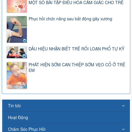
MỘT SỐ BÀI TẬP ĐIỀU HÒA CẢM GIÁC CHO TRẺ
Phục hồi chức năng sau bất động gãy xương
DẤU HIỆU NHẬN BIẾT TRẺ RỐI LOẠN PHỔ TỰ KỶ
PHÁT HIỆN SỚM CAN THIỆP SỚM VẸO CỔ Ở TRẺ
EM
Tin tức
Hoạt Động
Chăm Sóc Phục Hồi