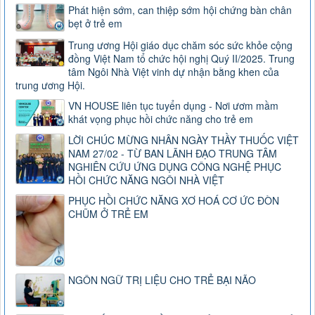
Phát hiện sớm, can thiệp sớm hội chứng bàn chân
bẹt ở trẻ em
Trung ương Hội giáo dục chăm sóc sức khỏe cộng
đồng Việt Nam tổ chức hội nghị Quý II/2025. Trung
tâm Ngôi Nhà Việt vinh dự nhận bằng khen của
trung ương Hội.
VN HOUSE liên tục tuyển dụng - Nơi ươm mầm
khát vọng phục hồi chức năng cho trẻ em
LỜI CHÚC MỪNG NHÂN NGÀY THẦY THUỐC VIỆT
NAM 27/02 - TỪ BAN LÃNH ĐẠO TRUNG TÂM
NGHIÊN CỨU ỨNG DỤNG CÔNG NGHỆ PHỤC
HỒI CHỨC NĂNG NGÔI NHÀ VIỆT
PHỤC HỒI CHỨC NĂNG XƠ HOÁ CƠ ỨC ĐÒN
CHŨM Ở TRẺ EM
NGÔN NGỮ TRỊ LIỆU CHO TRẺ BẠI NÃO