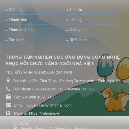
Giới thiệu
Tin Tức
Thành viên
Liên hệ
Thăm dò ý kiến
Quảng cáo
Tìm kiếm
RSS-feeds
TRUNG TÂM NGHIÊN CỨU ỨNG DỤNG CÔNG NGHỆ
PHỤC HỒI CHỨC NĂNG NGÔI NHÀ VIỆT
(
)
TRỤ SỞ CHÍNH
VN HOUSE CENTER
Địa chỉ:
61 Tôn Thất Tùng - Phường Trường Vinh - Tỉnh Nghệ An
Điện thoại:
+84-098 45 23 716
+840984.766 736
Fax:
+84-098 45 23 716
Email:
nguyenhoaibvn@gmail.com
Website:
https://vnhouse.vn
CƠ SỞ 2
Địa chỉ:
Khối 3 - Xã Diễn Châu - Nghệ An