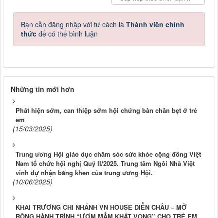
Bạn cần đăng nhập với tư cách là
Thành viên chính
thức
để có thể bình luận
Những tin mới hơn
Phát hiện sớm, can thiệp sớm hội chứng bàn chân bẹt ở trẻ
em
(15/03/2025)
Trung ương Hội giáo dục chăm sóc sức khỏe cộng đồng Việt
Nam tổ chức hội nghị Quý II/2025. Trung tâm Ngôi Nhà Việt
vinh dự nhận bằng khen của trung ương Hội.
(10/06/2025)
KHAI TRƯƠNG CHI NHÁNH VN HOUSE DIỄN CHÂU – MỞ
RỘNG HÀNH TRÌNH “ƯƠM MẦM KHÁT VỌNG” CHO TRẺ EM