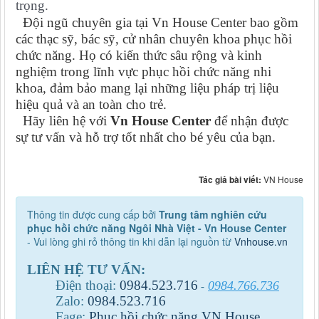
trọng.
Đội ngũ chuyên gia tại Vn House Center bao gồm
các thạc sỹ, bác sỹ, cử nhân chuyên khoa phục hồi
chức năng
.
Họ có kiến thức sâu rộng và kinh
nghiệm trong lĩnh vực phục hồi chức năng nhi
khoa, đảm bảo mang lại những liệu pháp trị liệu
hiệu quả và an toàn cho trẻ.
Hãy liên hệ với
Vn House Center
để nhận được
sự tư vấn và hỗ trợ tốt nhất cho bé yêu của bạn.
Tác giả bài viết:
VN House
Thông tin được cung cấp bởi
Trung tâm nghiên cứu
phục hồi chức năng Ngôi Nhà Việt - Vn House Center
- Vui lòng ghi rỏ thông tin khi dẫn lại nguồn từ
Vnhouse.vn
LIÊN HỆ TƯ VẤN:
Điện thoại:
0984
.
523
.
716
0984.766.736
-
Zalo:
0984
.
523
.
716
Fage:
Phục hồi chức năng VN House