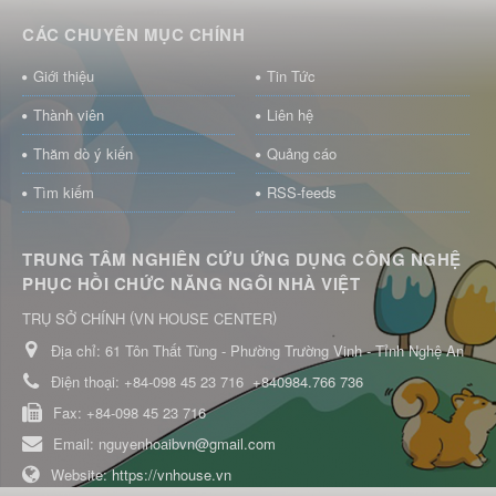
CÁC CHUYÊN MỤC CHÍNH
Giới thiệu
Tin Tức
Thành viên
Liên hệ
Thăm dò ý kiến
Quảng cáo
Tìm kiếm
RSS-feeds
TRUNG TÂM NGHIÊN CỨU ỨNG DỤNG CÔNG NGHỆ
PHỤC HỒI CHỨC NĂNG NGÔI NHÀ VIỆT
(
)
TRỤ SỞ CHÍNH
VN HOUSE CENTER
Địa chỉ:
61 Tôn Thất Tùng - Phường Trường Vinh - Tỉnh Nghệ An
Điện thoại:
+84-098 45 23 716
+840984.766 736
Fax:
+84-098 45 23 716
Email:
nguyenhoaibvn@gmail.com
Website:
https://vnhouse.vn