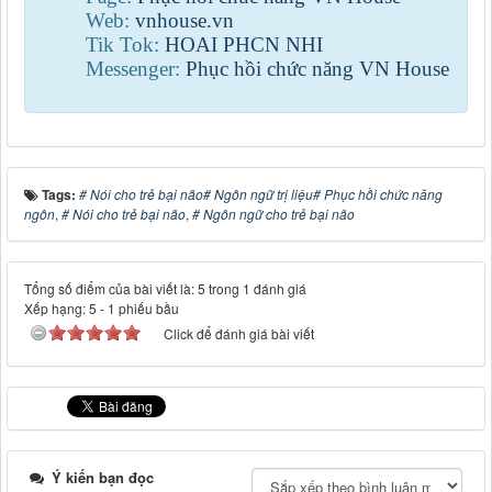
Web:
vnhouse.vn
Tik Tok:
HOAI PHCN NHI
Messenger:
Phục hồi chức năng VN House
Tags:
# Nói cho trẻ bại não# Ngôn ngữ trị liệu# Phục hồi chức năng
ngôn
,
# Nói cho trẻ bại não
,
# Ngôn ngữ cho trẻ bại não
Tổng số điểm của bài viết là: 5 trong 1 đánh giá
Xếp hạng:
5
-
1
phiếu bầu
Click để đánh giá bài viết
Ý kiến bạn đọc