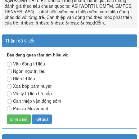
VẬN ĐỘNG TRỊ LIỆU &nbsp;Trong khám, đánh giá, các thang
đánh giá theo tiêu chuẩn quốc tế: ASHWORTH, GMFM, GMFCS,
DENVER, ASQ… phát hiện sớm, can thiệp sớm, can thiệp đúng
phác đồ với từng trẻ. Can thiệp vận động thô theo mốc phát triển
của trẻ: &nbsp; &nbsp; &nbsp; &nbsp; &nbsp;Kiểm...
Thăm dò ý kiến
Bạn đang quan tâm tìm hiểu về:
Vận động trị liệu
Ngôn ngữ trị liệu
Điện trị liệu
Xoa bóp bấm huyệt
Vật lý trị liệu hô hấp
Can thiệp vận động sớm
Pascia Movement