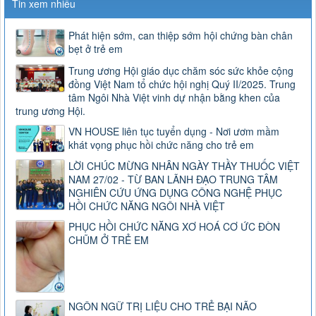
Tin xem nhiều
Phát hiện sớm, can thiệp sớm hội chứng bàn chân
bẹt ở trẻ em
Trung ương Hội giáo dục chăm sóc sức khỏe cộng
đồng Việt Nam tổ chức hội nghị Quý II/2025. Trung
tâm Ngôi Nhà Việt vinh dự nhận bằng khen của
trung ương Hội.
VN HOUSE liên tục tuyển dụng - Nơi ươm mầm
khát vọng phục hồi chức năng cho trẻ em
LỜI CHÚC MỪNG NHÂN NGÀY THẦY THUỐC VIỆT
NAM 27/02 - TỪ BAN LÃNH ĐẠO TRUNG TÂM
NGHIÊN CỨU ỨNG DỤNG CÔNG NGHỆ PHỤC
HỒI CHỨC NĂNG NGÔI NHÀ VIỆT
PHỤC HỒI CHỨC NĂNG XƠ HOÁ CƠ ỨC ĐÒN
CHŨM Ở TRẺ EM
NGÔN NGỮ TRỊ LIỆU CHO TRẺ BẠI NÃO