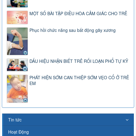
MỘT SỐ BÀI TẬP ĐIỀU HÒA CẢM GIÁC CHO TRẺ
Phục hồi chức năng sau bất động gãy xương
DẤU HIỆU NHẬN BIẾT TRẺ RỐI LOẠN PHỔ TỰ KỶ
PHÁT HIỆN SỚM CAN THIỆP SỚM VẸO CỔ Ở TRẺ
EM
Tin tức
Hoạt Động