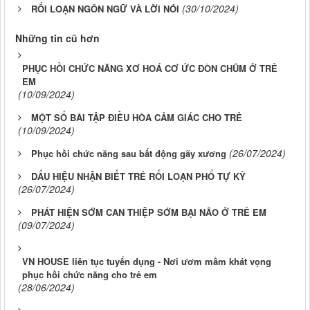
(30/10/2024)
RỐI LOẠN NGÔN NGỮ VÀ LỜI NÓI
Những tin cũ hơn
PHỤC HỒI CHỨC NĂNG XƠ HOÁ CƠ ỨC ĐÒN CHŨM Ở TRẺ
EM
(10/09/2024)
MỘT SỐ BÀI TẬP ĐIỀU HÒA CẢM GIÁC CHO TRẺ
(10/09/2024)
(26/07/2024)
Phục hồi chức năng sau bất động gãy xương
DẤU HIỆU NHẬN BIẾT TRẺ RỐI LOẠN PHỔ TỰ KỶ
(26/07/2024)
PHÁT HIỆN SỚM CAN THIỆP SỚM BẠI NÃO Ở TRẺ EM
(09/07/2024)
VN HOUSE liên tục tuyển dụng - Nơi ươm mầm khát vọng
phục hồi chức năng cho trẻ em
(28/06/2024)