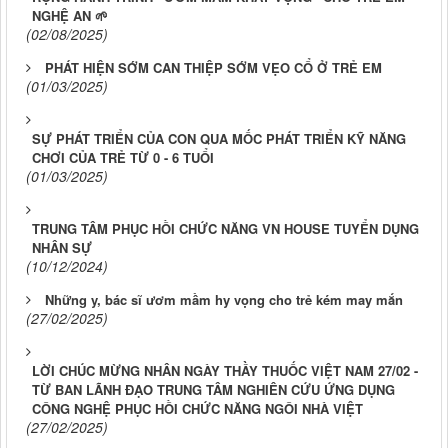
NGHỆ AN 🌱
(02/08/2025)
PHÁT HIỆN SỚM CAN THIỆP SỚM VẸO CỔ Ở TRẺ EM
(01/03/2025)
SỰ PHÁT TRIỂN CỦA CON QUA MỐC PHÁT TRIỂN KỸ NĂNG
CHƠI CỦA TRẺ TỪ 0 - 6 TUỔI
(01/03/2025)
TRUNG TÂM PHỤC HỒI CHỨC NĂNG VN HOUSE TUYỂN DỤNG
NHÂN SỰ
(10/12/2024)
Những y, bác sĩ ươm mầm hy vọng cho trẻ kém may mắn
(27/02/2025)
LỜI CHÚC MỪNG NHÂN NGÀY THẦY THUỐC VIỆT NAM 27/02 -
TỪ BAN LÃNH ĐẠO TRUNG TÂM NGHIÊN CỨU ỨNG DỤNG
CÔNG NGHỆ PHỤC HỒI CHỨC NĂNG NGÔI NHÀ VIỆT
(27/02/2025)