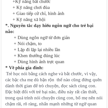
+Kỹ năng bắt chước
+ Kỹ năng chơi đùa
+ Giao tiếp cử chỉ, hình ảnh
+ Kỹ năng xã hội
*. Nguyên tắc dạy hiểu ngôn ngữ cho trẻ bại
não:
+ Dùng ngôn ngữ từ đơn giản
+ Nói chậm, to
+ Lặp đi lặp lại nhiều lần
+ Khen thưởng đúng lúc
+ Dùng hình ảnh trực quan
* Về phía gia đình:
Trẻ học nói bằng cách nghe và bắt chước, vì vậy,
các bậc cha mẹ dù bận rộn thế nào cũng đừng quên
dành thời gian để trò chuyện, đọc sách cùng con.
Đặc biệt đối với trẻ bại não, điều này rất cần thiết,
trong quá trình nói chuyện cùng con, bố mẹ nên nói
chậm rãi, rõ ràng, nhấn mạnh những từ ngữ quan