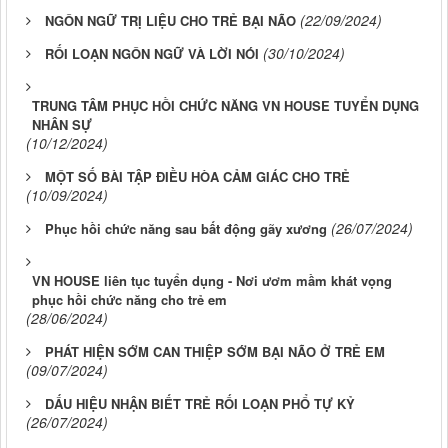
(22/09/2024)
NGÔN NGỮ TRỊ LIỆU CHO TRẺ BẠI NÃO
(30/10/2024)
RỐI LOẠN NGÔN NGỮ VÀ LỜI NÓI
TRUNG TÂM PHỤC HỒI CHỨC NĂNG VN HOUSE TUYỂN DỤNG
NHÂN SỰ
(10/12/2024)
MỘT SỐ BÀI TẬP ĐIỀU HÒA CẢM GIÁC CHO TRẺ
(10/09/2024)
(26/07/2024)
Phục hồi chức năng sau bất động gãy xương
VN HOUSE liên tục tuyển dụng - Nơi ươm mầm khát vọng
phục hồi chức năng cho trẻ em
(28/06/2024)
PHÁT HIỆN SỚM CAN THIỆP SỚM BẠI NÃO Ở TRẺ EM
(09/07/2024)
DẤU HIỆU NHẬN BIẾT TRẺ RỐI LOẠN PHỔ TỰ KỶ
(26/07/2024)