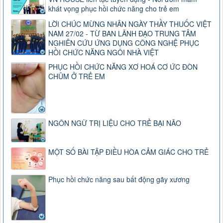
khát vọng phục hồi chức năng cho trẻ em
LỜI CHÚC MỪNG NHÂN NGÀY THẦY THUỐC VIỆT
NAM 27/02 - TỪ BAN LÃNH ĐẠO TRUNG TÂM
NGHIÊN CỨU ỨNG DỤNG CÔNG NGHỆ PHỤC
HỒI CHỨC NĂNG NGÔI NHÀ VIỆT
PHỤC HỒI CHỨC NĂNG XƠ HOÁ CƠ ỨC ĐÒN
CHŨM Ở TRẺ EM
NGÔN NGỮ TRỊ LIỆU CHO TRẺ BẠI NÃO
MỘT SỐ BÀI TẬP ĐIỀU HÒA CẢM GIÁC CHO TRẺ
Phục hồi chức năng sau bất động gãy xương