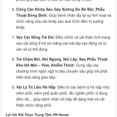
Cứng Các Khớp Sau Gãy Xương Do Bó Bột, Phẫu
Thuật Đóng Đinh
: Giúp bệnh nhân lấy lại sự linh hoạt và
chức năng của các khớp sau quá trình điều trị xương
khớp.
Vẹo Cột Sống Trẻ Em
: Điều chỉnh và cải thiện tình trạng
vẹo cột sống ở trẻ em bằng các bài tập vận động và tư
vấn về tư thế đúng.
Trẻ Chậm Nói, Nói Ngọng, Nói Lắp, Sau Phẫu Thuật
Khe Hở Môi – Vòm, Khiếm Thính
: Cung cấp các
chương trình ngôn ngữ trị liệu chuyên sâu giúp trẻ phát
triển khả năng giao tiếp.
Vật Lý Trị Liệu Hô Hấp
: Điều trị các bệnh lý hô hấp như
viêm phổi, viêm phế quản phổi, tắc nghẽn phổi, ứ đọng
đờm rãi… giúp bệnh nhân hô hấp dễ dàng hơn và cải
thiện chức năng phổi.
Lợi Ích Khi Chọn Trung Tâm VN House