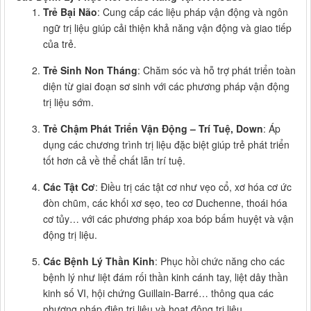
Trẻ Bại Não
: Cung cấp các liệu pháp vận động và ngôn
ngữ trị liệu giúp cải thiện khả năng vận động và giao tiếp
của trẻ.
Trẻ Sinh Non Tháng
: Chăm sóc và hỗ trợ phát triển toàn
diện từ giai đoạn sơ sinh với các phương pháp vận động
trị liệu sớm.
Trẻ Chậm Phát Triển Vận Động – Trí Tuệ, Down
: Áp
dụng các chương trình trị liệu đặc biệt giúp trẻ phát triển
tốt hơn cả về thể chất lẫn trí tuệ.
Các Tật Cơ
: Điều trị các tật cơ như vẹo cổ, xơ hóa cơ ức
đòn chũm, các khối xơ sẹo, teo cơ Duchenne, thoái hóa
cơ tủy… với các phương pháp xoa bóp bấm huyệt và vận
động trị liệu.
Các Bệnh Lý Thần Kinh
: Phục hồi chức năng cho các
bệnh lý như liệt đám rối thần kinh cánh tay, liệt dây thần
kinh số VI, hội chứng Guillain-Barré… thông qua các
phương pháp điện trị liệu và hoạt động trị liệu.