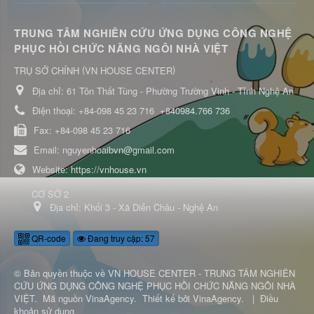
TRUNG TÂM NGHIÊN CỨU ỨNG DỤNG CÔNG NGHỆ
PHỤC HỒI CHỨC NĂNG NGÔI NHÀ VIỆT
(
)
TRỤ SỞ CHÍNH
VN HOUSE CENTER
Địa chỉ:
61 Tôn Thất Tùng - Phường Trường Vinh - Tỉnh Nghệ An
Điện thoại:
+84-098 45 23 716
+840984.766 736
Fax:
+84-098 45 23 716
Email:
nguyenhoaibvn@gmail.com
Website:
https://vnhouse.vn
CƠ SỞ 2
Địa chỉ:
Khối 3 - Xã Diễn Châu - Nghệ An
QR-code
Đang truy cập: 57
© Bản quyền thuộc về
VN HOUSE CENTER - TRUNG TÂM NGHIÊN
CỨU ỨNG DỤNG CÔNG NGHỆ PHỤC HỒI CHỨC NĂNG NGÔI NHÀ
VIỆT
.
Mã nguồn
VinaAgency
.
Thiết kế bởi
VinaAgency
.
|
Điều
khoản sử dụng