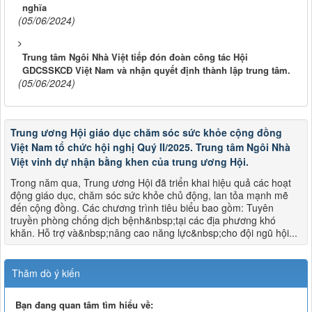
nghĩa
(05/06/2024)
Trung tâm Ngôi Nhà Việt tiếp đón đoàn công tác Hội
GDCSSKCĐ Việt Nam và nhận quyết định thành lập trung tâm.
(05/06/2024)
Trung ương Hội giáo dục chăm sóc sức khỏe cộng đồng
Việt Nam tổ chức hội nghị Quý II/2025. Trung tâm Ngôi Nhà
Việt vinh dự nhận bằng khen của trung ương Hội.
Trong năm qua, Trung ương Hội đã triển khai hiệu quả các hoạt
động giáo dục, chăm sóc sức khỏe chủ động, lan tỏa mạnh mẽ
đến cộng đồng. Các chương trình tiêu biểu bao gồm: Tuyên
truyền phòng chống dịch bệnh&nbsp;tại các địa phương khó
khăn. Hỗ trợ và&nbsp;nâng cao năng lực&nbsp;cho đội ngũ hội...
Thăm dò ý kiến
Bạn đang quan tâm tìm hiểu về: