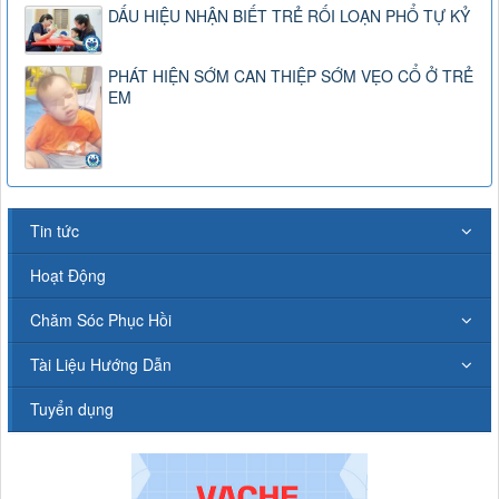
DẤU HIỆU NHẬN BIẾT TRẺ RỐI LOẠN PHỔ TỰ KỶ
PHÁT HIỆN SỚM CAN THIỆP SỚM VẸO CỔ Ở TRẺ
EM
Tin tức
Hoạt Động
Chăm Sóc Phục Hồi
Tài Liệu Hướng Dẫn
Tuyển dụng