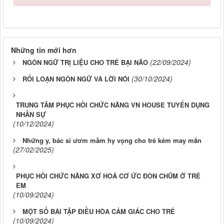
Những tin mới hơn
(22/09/2024)
NGÔN NGỮ TRỊ LIỆU CHO TRẺ BẠI NÃO
(30/10/2024)
RỐI LOẠN NGÔN NGỮ VÀ LỜI NÓI
TRUNG TÂM PHỤC HỒI CHỨC NĂNG VN HOUSE TUYỂN DỤNG
NHÂN SỰ
(10/12/2024)
Những y, bác sĩ ươm mầm hy vọng cho trẻ kém may mắn
(27/02/2025)
PHỤC HỒI CHỨC NĂNG XƠ HOÁ CƠ ỨC ĐÒN CHŨM Ở TRẺ
EM
(10/09/2024)
MỘT SỐ BÀI TẬP ĐIỀU HÒA CẢM GIÁC CHO TRẺ
(10/09/2024)