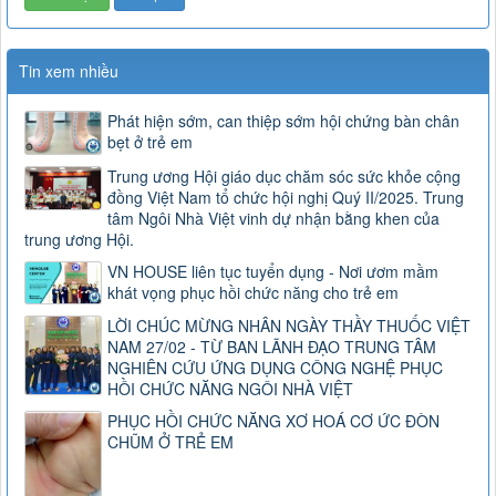
Tin xem nhiều
Phát hiện sớm, can thiệp sớm hội chứng bàn chân
bẹt ở trẻ em
Trung ương Hội giáo dục chăm sóc sức khỏe cộng
đồng Việt Nam tổ chức hội nghị Quý II/2025. Trung
tâm Ngôi Nhà Việt vinh dự nhận bằng khen của
trung ương Hội.
VN HOUSE liên tục tuyển dụng - Nơi ươm mầm
khát vọng phục hồi chức năng cho trẻ em
LỜI CHÚC MỪNG NHÂN NGÀY THẦY THUỐC VIỆT
NAM 27/02 - TỪ BAN LÃNH ĐẠO TRUNG TÂM
NGHIÊN CỨU ỨNG DỤNG CÔNG NGHỆ PHỤC
HỒI CHỨC NĂNG NGÔI NHÀ VIỆT
PHỤC HỒI CHỨC NĂNG XƠ HOÁ CƠ ỨC ĐÒN
CHŨM Ở TRẺ EM