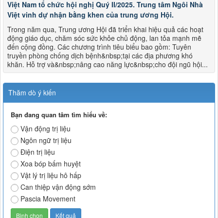
Việt Nam tổ chức hội nghị Quý II/2025. Trung tâm Ngôi Nhà
Việt vinh dự nhận bằng khen của trung ương Hội.
Trong năm qua, Trung ương Hội đã triển khai hiệu quả các hoạt
động giáo dục, chăm sóc sức khỏe chủ động, lan tỏa mạnh mẽ
đến cộng đồng. Các chương trình tiêu biểu bao gồm: Tuyên
truyền phòng chống dịch bệnh&nbsp;tại các địa phương khó
khăn. Hỗ trợ và&nbsp;nâng cao năng lực&nbsp;cho đội ngũ hội...
Thăm dò ý kiến
Bạn đang quan tâm tìm hiểu về:
Vận động trị liệu
Ngôn ngữ trị liệu
Điện trị liệu
Xoa bóp bấm huyệt
Vật lý trị liệu hô hấp
Can thiệp vận động sớm
Pascia Movement