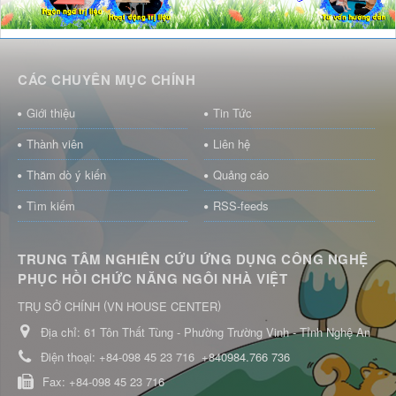
CÁC CHUYÊN MỤC CHÍNH
Giới thiệu
Tin Tức
Thành viên
Liên hệ
Thăm dò ý kiến
Quảng cáo
Tìm kiếm
RSS-feeds
TRUNG TÂM NGHIÊN CỨU ỨNG DỤNG CÔNG NGHỆ
PHỤC HỒI CHỨC NĂNG NGÔI NHÀ VIỆT
(
)
TRỤ SỞ CHÍNH
VN HOUSE CENTER
Địa chỉ:
61 Tôn Thất Tùng - Phường Trường Vinh - Tỉnh Nghệ An
Điện thoại:
+84-098 45 23 716
+840984.766 736
Fax:
+84-098 45 23 716