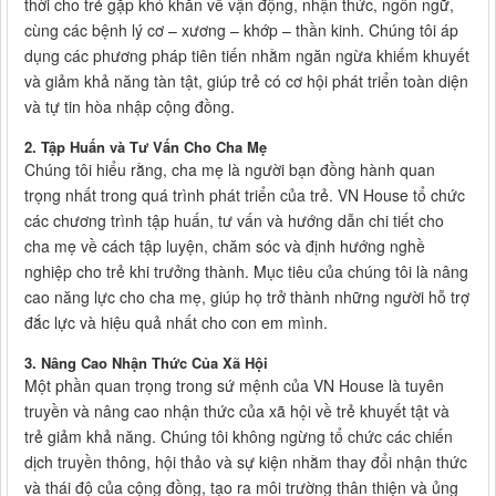
thời cho trẻ gặp khó khăn về vận động, nhận thức, ngôn ngữ,
cùng các bệnh lý cơ – xương – khớp – thần kinh. Chúng tôi áp
dụng các phương pháp tiên tiến nhằm ngăn ngừa khiếm khuyết
và giảm khả năng tàn tật, giúp trẻ có cơ hội phát triển toàn diện
và tự tin hòa nhập cộng đồng.
2. Tập Huấn và Tư Vấn Cho Cha Mẹ
Chúng tôi hiểu rằng, cha mẹ là người bạn đồng hành quan
trọng nhất trong quá trình phát triển của trẻ. VN House tổ chức
các chương trình tập huấn, tư vấn và hướng dẫn chi tiết cho
cha mẹ về cách tập luyện, chăm sóc và định hướng nghề
nghiệp cho trẻ khi trưởng thành. Mục tiêu của chúng tôi là nâng
cao năng lực cho cha mẹ, giúp họ trở thành những người hỗ trợ
đắc lực và hiệu quả nhất cho con em mình.
3. Nâng Cao Nhận Thức Của Xã Hội
Một phần quan trọng trong sứ mệnh của VN House là tuyên
truyền và nâng cao nhận thức của xã hội về trẻ khuyết tật và
trẻ giảm khả năng. Chúng tôi không ngừng tổ chức các chiến
dịch truyền thông, hội thảo và sự kiện nhằm thay đổi nhận thức
và thái độ của cộng đồng, tạo ra môi trường thân thiện và ủng