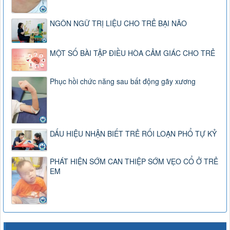
NGÔN NGỮ TRỊ LIỆU CHO TRẺ BẠI NÃO
MỘT SỐ BÀI TẬP ĐIỀU HÒA CẢM GIÁC CHO TRẺ
Phục hồi chức năng sau bất động gãy xương
DẤU HIỆU NHẬN BIẾT TRẺ RỐI LOẠN PHỔ TỰ KỶ
PHÁT HIỆN SỚM CAN THIỆP SỚM VẸO CỔ Ở TRẺ
EM