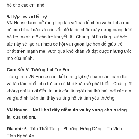
hộ cho các em nhỏ.
4. Hợp Tác và Hỗ Trợ
VN House luôn mở rộng hợp tác với các tổ chức và hội cha mẹ
có con bị bại não và các vấn đề khác nhằm xây dựng mạng lưới
hỗ trợ mạnh mẽ cho trẻ khuyết tật. Chúng tôi tin rằng, sự hợp
tác này sẽ tạo ra nhiều cơ hội và nguồn lực hơn để giúp trẻ
phát triển mạnh mẽ, vượt qua khó khăn và đạt được những ước
mơ của mình.
Cam Kết Vì Tương Lai Trẻ Em
Trung tâm VN House cam kết mang lại sự chăm sóc toàn diện
và tận tâm nhất cho trẻ em có khó khăn về phát triển. Chúng tôi
không chỉ là nơi điều trị, mà còn là ngôi nhà thứ hai, nơi các em
và gia đình luôn tìm thấy sự ủng hộ và tình yêu thương.
VN House – Nơi khơi dậy niềm tin và hy vọng cho tương
lai của trẻ em.
Địa chỉ:
61 Tôn Thất Tùng - Phường Hưng Dũng - Tp Vinh -
Tỉnh Nghệ An