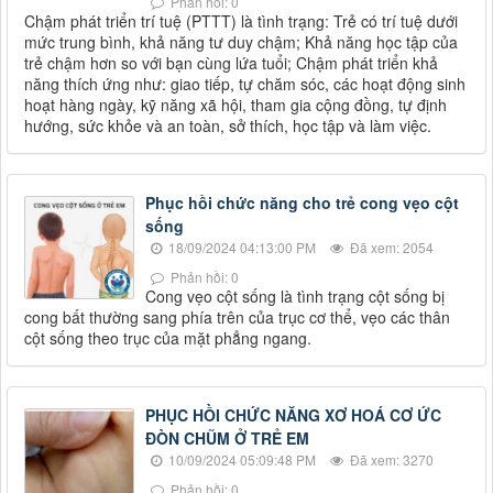
Phản hồi: 0
Chậm phát triển trí tuệ (PTTT) là tình trạng: Trẻ có trí tuệ dưới
mức trung bình, khả năng tư duy chậm; Khả năng học tập của
trẻ chậm hơn so với bạn cùng lứa tuổi; Chậm phát triển khả
năng thích ứng như: giao tiếp, tự chăm sóc, các hoạt động sinh
hoạt hàng ngày, kỹ năng xã hội, tham gia cộng đồng, tự định
hướng, sức khỏe và an toàn, sở thích, học tập và làm việc.
Phục hồi chức năng cho trẻ cong vẹo cột
sống
18/09/2024 04:13:00 PM
Đã xem: 2054
Phản hồi: 0
Cong vẹo cột sống là tình trạng cột sống bị
cong bất thường sang phía trên của trục cơ thể, vẹo các thân
cột sống theo trục của mặt phẳng ngang.
PHỤC HỒI CHỨC NĂNG XƠ HOÁ CƠ ỨC
ĐÒN CHŨM Ở TRẺ EM
10/09/2024 05:09:48 PM
Đã xem: 3270
Phản hồi: 0