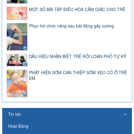
MỘT SỐ BÀI TẬP ĐIỀU HÒA CẢM GIÁC CHO TRẺ
Phục hồi chức năng sau bất động gãy xương
DẤU HIỆU NHẬN BIẾT TRẺ RỐI LOẠN PHỔ TỰ KỶ
PHÁT HIỆN SỚM CAN THIỆP SỚM VẸO CỔ Ở TRẺ
EM
Tin tức
Hoạt Động