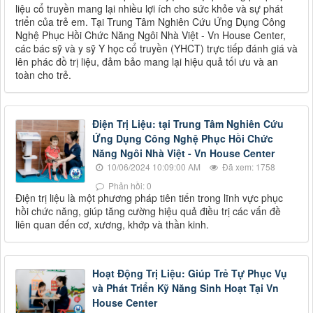
liệu cổ truyền mang lại nhiều lợi ích cho sức khỏe và sự phát
triển của trẻ em. Tại Trung Tâm Nghiên Cứu Ứng Dụng Công
Nghệ Phục Hồi Chức Năng Ngôi Nhà Việt - Vn House Center,
các bác sỹ và y sỹ Y học cổ truyền (YHCT) trực tiếp đánh giá và
lên phác đồ trị liệu, đảm bảo mang lại hiệu quả tối ưu và an
toàn cho trẻ.
Điện Trị Liệu: tại Trung Tâm Nghiên Cứu
Ứng Dụng Công Nghệ Phục Hồi Chức
Năng Ngôi Nhà Việt - Vn House Center
10/06/2024 10:09:00 AM
Đã xem: 1758
Phản hồi: 0
Điện trị liệu là một phương pháp tiên tiến trong lĩnh vực phục
hồi chức năng, giúp tăng cường hiệu quả điều trị các vấn đề
liên quan đến cơ, xương, khớp và thần kinh.
Hoạt Động Trị Liệu: Giúp Trẻ Tự Phục Vụ
và Phát Triển Kỹ Năng Sinh Hoạt Tại Vn
House Center