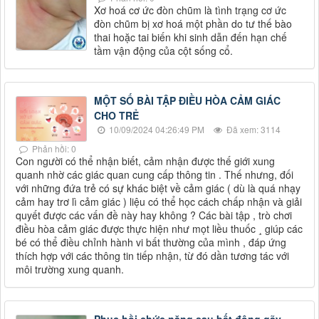
Xơ hoá cơ ức đòn chũm là tình trạng cơ ức
đòn chũm bị xơ hoá một phần do tư thế bào
thai hoặc tai biến khi sinh dẫn đến hạn chế
tầm vận động của cột sống cổ.
MỘT SỐ BÀI TẬP ĐIỀU HÒA CẢM GIÁC
CHO TRẺ
10/09/2024 04:26:49 PM
Đã xem: 3114
Phản hồi: 0
Con người có thể nhận biết, cảm nhận được thế giới xung
quanh nhờ các giác quan cung cấp thông tin . Thế nhưng, đối
với những đứa trẻ có sự khác biệt về cảm giác ( dù là quá nhạy
cảm hay trơ lì cảm giác ) liệu có thể học cách chấp nhận và giải
quyết được các vấn đề này hay không ? Các bài tập , trò chơi
điều hòa cảm giác được thực hiện như mọt liều thuốc ¸ giúp các
bé có thể điều chỉnh hành vi bất thường của mình , đáp ứng
thích hợp với các thông tin tiếp nhận, từ đó dần tương tác với
môi trường xung quanh.