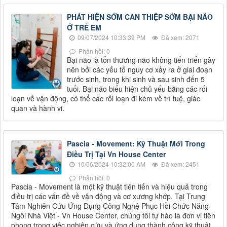
PHÁT HIỆN SỚM CAN THIỆP SỚM BẠI NÃO
Ở TRẺ EM
09/07/2024 10:33:39 PM
Đã xem: 2071
Phản hồi: 0
Bại não là tổn thương não không tiến triển gây
nên bởi các yếu tố nguy cơ xảy ra ở giai đoạn
trước sinh, trong khi sinh và sau sinh đến 5
tuổi. Bại não biểu hiện chủ yếu bằng các rối
loạn về vận động, có thể các rối loạn đi kèm về trí tuệ, giác
quan và hành vi.
Pascia - Movement: Kỹ Thuật Mới Trong
Điều Trị Tại Vn House Center
10/06/2024 10:32:00 AM
Đã xem: 2451
Phản hồi: 0
Pascia - Movement là một kỹ thuật tiên tiến và hiệu quả trong
điều trị các vấn đề về vận động và cơ xương khớp. Tại Trung
Tâm Nghiên Cứu Ứng Dụng Công Nghệ Phục Hồi Chức Năng
Ngôi Nhà Việt - Vn House Center, chúng tôi tự hào là đơn vị tiên
phong trong việc nghiên cứu và ứng dụng thành công kỹ thuật