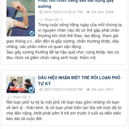
Phục hồi chức năng sau bất động gãy
xương
26/07/2024 10:50:31 PM
Đã xem: 3048
Phản hồi: 0
Trong cuộc sống hằng ngày của mỗi chúng ta,
vì nguyên nhân nào đó có thể gặp phải chấn
thương khi chơi thể thao, lao động, tham gia
giao thông.v.v...dẫn đến bị gẫy xương, chấn thương khớp, dây
chằng, các phần mềm cơ quan vận động.
Sau gẫy xương thường để lại hậu quả như: cứng khớp, teo cơ,
đau nhức và giảm chức năng sinh hoạt, thẩm mỹ.
DẤU HIỆU NHẬN BIẾT TRẺ RỐI LOẠN PHỔ
TỰ KỶ
26/07/2024 10:06:52 PM
Đã xem: 2951
Phản hồi: 0
Rối loạn phổ tự kỷ là một phổ rối loạn bao gồm những rối loạn
về tâm lý - thần kinh, là rối loạn phát triển lan tỏa với mức độ từ
nhẹ đến nặng, khởi phát sớm ở trẻ em trước 3 tuổi và diễn biến
kéo dài cả cuộc đời.