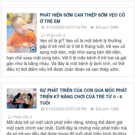
PHÁT HIỆN SỚM CAN THIỆP SỚM VẸO CỔ
Ở TRẺ EM
01/03/2025 04:37:34 PM
Đã xem: 2886
Phản hồi: 0
Vẹo cổ là gì? Vẹo cổ là một bệnh lý thường
gặp ở trẻ nhỏ từ 0 tới 6 tháng tuổi, trẻ vẹo cổ
sang một bên, mặt nhìn sang bên đối diện,
hạn chế xoay mặt cùng bên. Với tỉ lệ mắc bệnh ở trẻ trai và gái
gần như là bằng nhau. Và đây là một bệnh lý lành tính, có thể
điều trị dứt điểm nếu trẻ được chẩn đoán và can thiệp sớm.
SỰ PHÁT TRIỂN CỦA CON QUA MỐC PHÁT
TRIỂN KỸ NĂNG CHƠI CỦA TRẺ TỪ 0 - 6
TUỔI
01/03/2025 03:57:39 PM
Đã xem: 1289
Phản hồi: 0
Mỗi đứa trẻ có một cách phát triển riêng, không thể đánh giá
một cách chính xác nhất. Dưới đây là những mốc phát triển mà
đa số trẻ em đều đạt được trong độ tuổi phát triển bình thường.