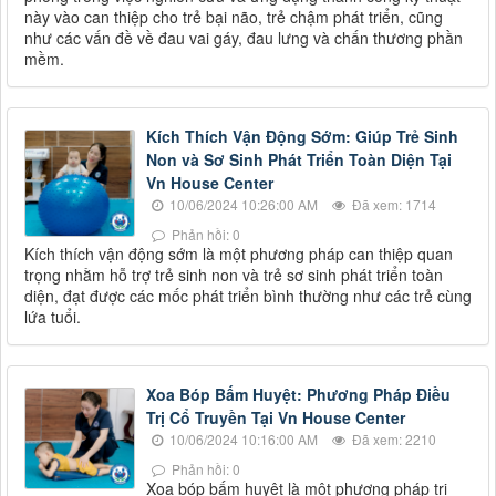
này vào can thiệp cho trẻ bại não, trẻ chậm phát triển, cũng
như các vấn đề về đau vai gáy, đau lưng và chấn thương phần
mềm.
Kích Thích Vận Động Sớm: Giúp Trẻ Sinh
Non và Sơ Sinh Phát Triển Toàn Diện Tại
Vn House Center
10/06/2024 10:26:00 AM
Đã xem: 1714
Phản hồi: 0
Kích thích vận động sớm là một phương pháp can thiệp quan
trọng nhằm hỗ trợ trẻ sinh non và trẻ sơ sinh phát triển toàn
diện, đạt được các mốc phát triển bình thường như các trẻ cùng
lứa tuổi.
Xoa Bóp Bấm Huyệt: Phương Pháp Điều
Trị Cổ Truyền Tại Vn House Center
10/06/2024 10:16:00 AM
Đã xem: 2210
Phản hồi: 0
Xoa bóp bấm huyệt là một phương pháp trị