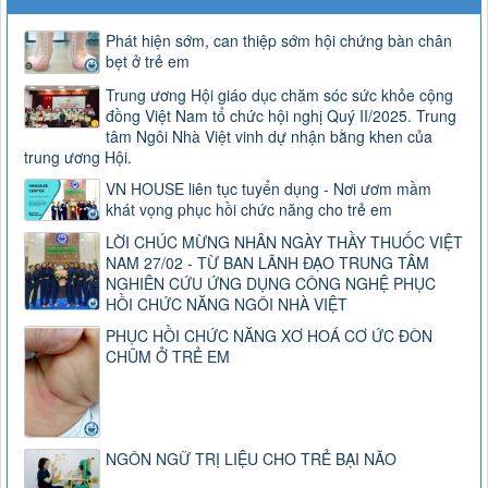
Phát hiện sớm, can thiệp sớm hội chứng bàn chân
bẹt ở trẻ em
Trung ương Hội giáo dục chăm sóc sức khỏe cộng
đồng Việt Nam tổ chức hội nghị Quý II/2025. Trung
tâm Ngôi Nhà Việt vinh dự nhận bằng khen của
trung ương Hội.
VN HOUSE liên tục tuyển dụng - Nơi ươm mầm
khát vọng phục hồi chức năng cho trẻ em
LỜI CHÚC MỪNG NHÂN NGÀY THẦY THUỐC VIỆT
NAM 27/02 - TỪ BAN LÃNH ĐẠO TRUNG TÂM
NGHIÊN CỨU ỨNG DỤNG CÔNG NGHỆ PHỤC
HỒI CHỨC NĂNG NGÔI NHÀ VIỆT
PHỤC HỒI CHỨC NĂNG XƠ HOÁ CƠ ỨC ĐÒN
CHŨM Ở TRẺ EM
NGÔN NGỮ TRỊ LIỆU CHO TRẺ BẠI NÃO