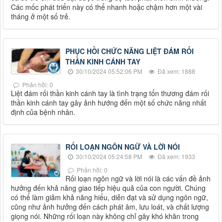
Các mốc phát triển này có thể nhanh hoặc chậm hơn một vài
tháng ở một số trẻ.
PHỤC HỒI CHỨC NĂNG LIỆT ĐÁM RỐI
THẦN KINH CÁNH TAY
30/10/2024 05:52:06 PM
Đã xem: 1888
Phản hồi: 0
Liệt đám rối thần kinh cánh tay là tình trạng tổn thương đám rối
thần kinh cánh tay gây ảnh hướng đến một số chức năng nhất
định của bệnh nhân.
RỐI LOẠN NGÔN NGỮ VÀ LỜI NÓI
30/10/2024 05:24:58 PM
Đã xem: 1933
Phản hồi: 0
Rối loạn ngôn ngữ và lời nói là các vấn đề ảnh
hưởng đến khả năng giao tiếp hiệu quả của con người. Chúng
có thể làm giảm khả năng hiểu, diễn đạt và sử dụng ngôn ngữ,
cũng như ảnh hưởng đến cách phát âm, lưu loát, và chất lượng
giọng nói. Những rối loạn này không chỉ gây khó khăn trong