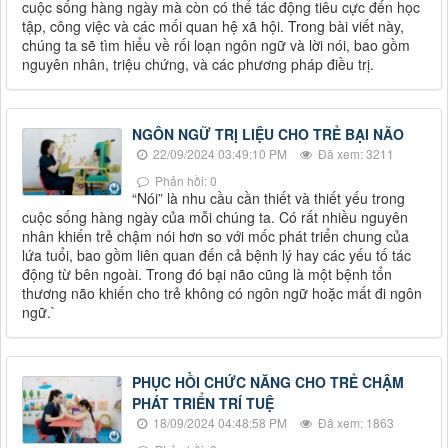
cuộc sống hàng ngày mà còn có thể tác động tiêu cực đến học
tập, công việc và các mối quan hệ xã hội. Trong bài viết này,
chúng ta sẽ tìm hiểu về rối loạn ngôn ngữ và lời nói, bao gồm
nguyên nhân, triệu chứng, và các phương pháp điều trị.
NGÔN NGỮ TRỊ LIỆU CHO TRẺ BẠI NÃO
22/09/2024 03:49:10 PM
Đã xem: 3211
Phản hồi: 0
“Nói” là nhu cầu cần thiết và thiết yếu trong
cuộc sống hàng ngày của mỗi chúng ta. Có rất nhiều nguyên
nhân khiến trẻ chậm nói hơn so với mốc phát triển chung của
lứa tuổi, bao gồm liên quan đến cả bệnh lý hay các yếu tố tác
động từ bên ngoài. Trong đó bại não cũng là một bệnh tổn
thương não khiến cho trẻ không có ngôn ngữ hoặc mất đi ngôn
ngữ.`
PHỤC HỒI CHỨC NĂNG CHO TRẺ CHẬM
PHÁT TRIỂN TRÍ TUỆ
18/09/2024 04:48:58 PM
Đã xem: 1863