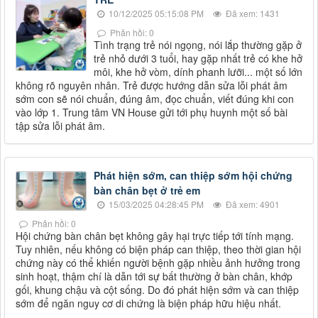
10/12/2025 05:15:08 PM
Đã xem: 1431
Phản hồi: 0
Tình trạng trẻ nói ngọng, nói lắp thường gặp ở
trẻ nhỏ dưới 3 tuổi, hay gặp nhất trẻ có khe hở
môi, khe hở vòm, dính phanh lưỡi... một số lớn
không rõ nguyên nhân. Trẻ được hướng dẫn sửa lỗi phát âm
sớm con sẽ nói chuẩn, đúng âm, đọc chuẩn, viết đúng khi con
vào lớp 1. Trung tâm VN House gửi tới phụ huynh một số bài
tập sửa lỗi phát âm.
Phát hiện sớm, can thiệp sớm hội chứng
bàn chân bẹt ở trẻ em
15/03/2025 04:28:45 PM
Đã xem: 4901
Phản hồi: 0
Hội chứng bàn chân bẹt không gây hại trực tiếp tới tính mạng.
Tuy nhiên, nếu không có biện pháp can thiệp, theo thời gian hội
chứng này có thể khiến người bệnh gặp nhiều ảnh hưởng trong
sinh hoạt, thậm chí là dẫn tới sự bất thường ở bàn chân, khớp
gối, khung chậu và cột sống. Do đó phát hiện sớm và can thiệp
sớm để ngăn nguy cơ di chứng là biện pháp hữu hiệu nhất.