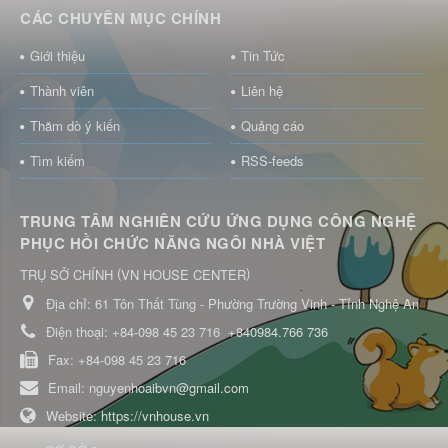
CÁC CHUYÊN MỤC CHÍNH
Giới thiệu
Tin Tức
Thành viên
Liên hệ
Thăm dò ý kiến
Quảng cáo
Tìm kiếm
RSS-feeds
TRUNG TÂM NGHIÊN CỨU ỨNG DỤNG CÔNG NGHỆ
PHỤC HỒI CHỨC NĂNG NGÔI NHÀ VIỆT
(
)
TRỤ SỞ CHÍNH
VN HOUSE CENTER
Địa chỉ:
61 Tôn Thất Tùng - Phường Trường Vinh - Tỉnh Nghệ An
Điện thoại:
+84-098 45 23 716
+840984.766 736
Fax:
+84-098 45 23 716
Email:
nguyenhoaibvn@gmail.com
Website:
https://vnhouse.vn