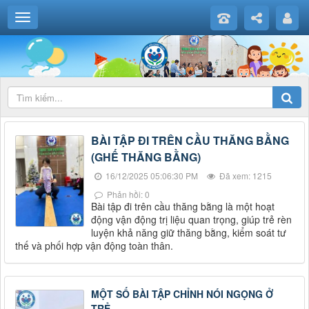
BÀI TẬP ĐI TRÊN CẦU THĂNG BẰNG
(GHẾ THĂNG BẰNG)
16/12/2025 05:06:30 PM
Đã xem: 1215
Phản hồi: 0
Bài tập đi trên cầu thăng bằng là một hoạt
động vận động trị liệu quan trọng, giúp trẻ rèn
luyện khả năng giữ thăng bằng, kiểm soát tư
thế và phối hợp vận động toàn thân.
MỘT SỐ BÀI TẬP CHỈNH NÓI NGỌNG Ở
TRẺ