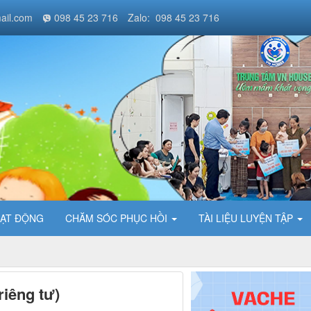
ail.com
098 45 23 716
Zalo: 098 45 23 716
ẠT ĐỘNG
CHĂM SÓC PHỤC HỒI
TÀI LIỆU LUYỆN TẬP
iêng tư)