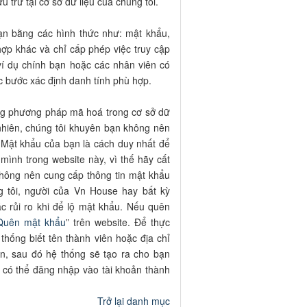
 trữ tại cơ sở dữ liệu của chúng tôi.
ạn bằng các hình thức như: mật khẩu,
hợp khác và chỉ cấp phép việc truy cập
 ví dụ chính bạn hoặc các nhân viên có
c bước xác định danh tính phù hợp.
ng phương pháp mã hoá trong cơ sở dữ
 nhiên, chúng tôi khuyên bạn không nên
. Mật khẩu của bạn là cách duy nhất để
mình trong website này, vì thế hãy cất
không nên cung cấp thông tin mật khẩu
g tôi, người của Vn House hay bất kỳ
ác rủi ro khi để lộ mật khẩu. Nếu quên
Quên mật khẩu
” trên website. Để thực
thống biết tên thành viên hoặc địa chỉ
n, sau đó hệ thống sẽ tạo ra cho bạn
 có thể đăng nhập vào tài khoản thành
Trở lại danh mục