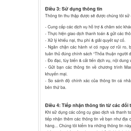
Điều 3: Sử dụng thông tin
Thông tin thu thập được sẽ được chúng tôi sử
- Cung cấp các dịch vụ hỗ trợ & chăm sóc khá
- Thực hiện giao dịch thanh toán & gửi các thô
- Xử lý khiếu nại, thu phí & giải quyết sự cố.
- Ngăn chặn các hành vi có nguy cơ rủi ro,
tuân thủ đúng chính sách “Thỏa thuận người 
- Đo đạc, tùy biến & cải tiến dịch vụ, nội dung
- Gửi bạn các thông tin về chương trình Ma
khuyến mại.
- So sánh độ chính xác của thông tin cá nhâ
bên thứ ba.
Điều 4: Tiếp nhận thông tin từ các đối 
Khi sử dụng các công cụ giao dịch và thanh to
tiếp nhận thêm các thông tin về bạn như địa 
hàng... Chúng tôi kiểm tra những thông tin nà