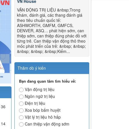
VN House
VẬN ĐỘNG TRỊ LIỆU &nbsp;Trong
khám, đánh giá, các thang đánh giá
theo tiêu chuẩn quốc tế:
ASHWORTH, GMFM, GMFCS,
DENVER, ASQ… phát hiện sớm, can
thiệp sớm, can thiệp đúng phác đồ với
từng trẻ. Can thiệp vận động thô theo
mốc phát triển của trẻ: &nbsp; &nbsp;
&nbsp; &nbsp; &nbsp;Kiểm...
Thăm dò ý kiến
Bạn đang quan tâm tìm hiểu về:
Vận động trị liệu
Ngôn ngữ trị liệu
Điện trị liệu
36
Xoa bóp bấm huyệt
Vật lý trị liệu hô hấp
114
Can thiệp vận động sớm