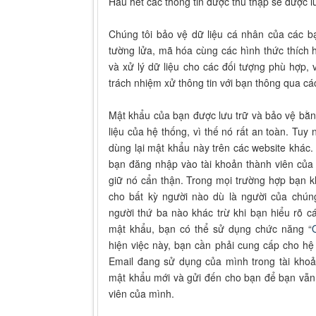
Hầu hết các thông tin được thu thập sẽ được lưu
Chúng tôi bảo vệ dữ liệu cá nhân của các b
tường lửa, mã hóa cùng các hình thức thích 
và xử lý dữ liệu cho các đối tượng phù hợp,
trách nhiệm xử thông tin với bạn thông qua cá
Mật khẩu của bạn được lưu trữ và bảo vệ bằ
liệu của hệ thống, vì thế nó rất an toàn. Tuy
dùng lại mật khẩu này trên các website khác
bạn đăng nhập vào tài khoản thành viên của 
giữ nó cẩn thận. Trong mọi trường hợp bạn 
cho bất kỳ người nào dù là người của chún
người thứ ba nào khác trừ khi bạn hiểu rõ c
mật khẩu, bạn có thể sử dụng chức năng “
hiện việc này, bạn cần phải cung cấp cho hệ 
Email đang sử dụng của mình trong tài khoả
mật khẩu mới và gửi đến cho bạn để bạn vẫn
viên của mình.