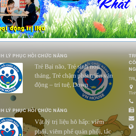
H LÝ PHỤC HỒI CHỨC NĂNG
TR
CÔ
Trẻ Bại não,
Trẻ sinh non
NG
tháng,
Trẻ chậm phát triển vận
TRỤ
động – trí tuệ, Down
...
Tỉn
H LÝ PHỤC HỒI CHỨC NĂNG
Vật lý trị liệu hô hấp: viêm
phổi, viêm phế quản phổi, tắc