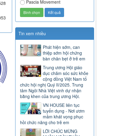
Pascia Movement
528
053
Tin xem nhiều
Phát hiện sớm, can
thiệp sớm hội chứng
bàn chân bẹt ở trẻ em
Trung ương Hội giáo
dục chăm sóc sức khỏe
cộng đồng Việt Nam tổ
chức hội nghị Quý II/2025. Trung
tâm Ngôi Nhà Việt vinh dự nhận
bằng khen của trung ương Hội.
VN HOUSE liên tục
tuyển dụng - Nơi ươm
mầm khát vọng phục
hồi chức năng cho trẻ em
LỜI CHÚC MỪNG