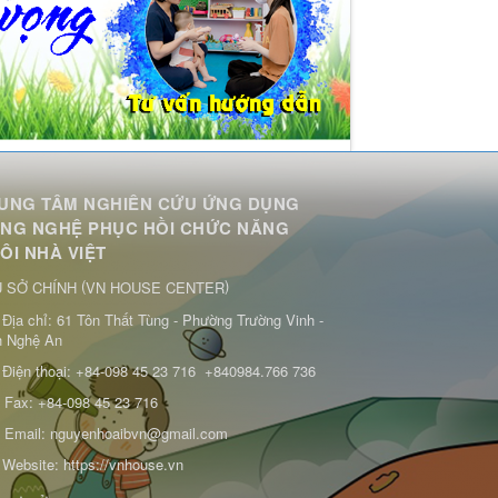
UNG TÂM NGHIÊN CỨU ỨNG DỤNG
NG NGHỆ PHỤC HỒI CHỨC NĂNG
ÔI NHÀ VIỆT
(
)
 SỞ CHÍNH
VN HOUSE CENTER
Địa chỉ:
61 Tôn Thất Tùng - Phường Trường Vinh -
h Nghệ An
Điện thoại:
+84-098 45 23 716
+840984.766 736
Fax:
+84-098 45 23 716
Email:
nguyenhoaibvn@gmail.com
Website:
https://vnhouse.vn