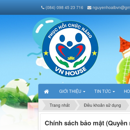
(084) 098 45 23 716
nguyenhoaibvn@gm
GIỚI THIỆU
TIN TỨC
HO
Trang nhất
Điều khoản sử dụng
Chính sách bảo mật (Quyền r