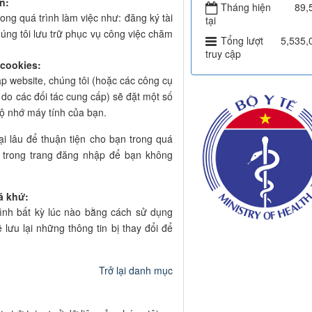
n:
Tháng hiện
89,
ong quá trình làm việc như: đăng ký tài
tại
húng tôi lưu trữ phục vụ công việc chăm
Tổng lượt
5,535,
truy cập
 cookies:
ập website, chúng tôi (hoặc các công cụ
do các đối tác cung cấp) sẽ đặt một số
bộ nhớ máy tính của bạn.
ại lâu để thuận tiện cho bạn trong quá
n trong trang đăng nhập để bạn không
á khứ:
mình bất kỳ lúc nào bằng cách sử dụng
lưu lại những thông tin bị thay đổi để
Trở lại danh mục