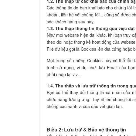
1.2. Thu thập từ các khai báo của chính bạ
Các thông tin do bạn khai báo cho chúng tôi tr
khoản, liên hệ với chúng tôi... cũng sẽ được c
sóc khách hàng sau này.
1.3. Thu thập thông tin thông qua việc đặt
Như mọi website hiện đại khác, khi bạn truy c
theo dõi hoặc thống kê hoạt động của website 
File dữ liệu gọi là Cookies lên đĩa cứng hoặc 
Một trong số những Cookies này có thể tồn t
trình sử dụng, ví dụ như: lưu Email của bạ
phải nhập lại v.v…
1.4. Thu thập và lưu trữ thông tin trong qu
Bạn có thể thay đổi thông tin cá nhân của 
chức năng tương ứng. Tuy nhiên chúng tôi sẽ 
chống các hành vi xóa dấu vết gian lận.
Điều 2: Lưu trữ & Bảo vệ thông tin