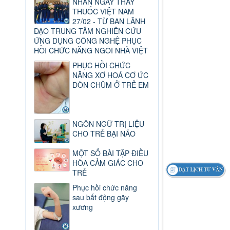
NHÂN NGÀY THẦY
THUỐC VIỆT NAM
27/02 - TỪ BAN LÃNH
ĐẠO TRUNG TÂM NGHIÊN CỨU
ỨNG DỤNG CÔNG NGHỆ PHỤC
HỒI CHỨC NĂNG NGÔI NHÀ VIỆT
PHỤC HỒI CHỨC
NĂNG XƠ HOÁ CƠ ỨC
ĐÒN CHŨM Ở TRẺ EM
NGÔN NGỮ TRỊ LIỆU
CHO TRẺ BẠI NÃO
MỘT SỐ BÀI TẬP ĐIỀU
HÒA CẢM GIÁC CHO
TRẺ
Phục hồi chức năng
sau bất động gãy
xương