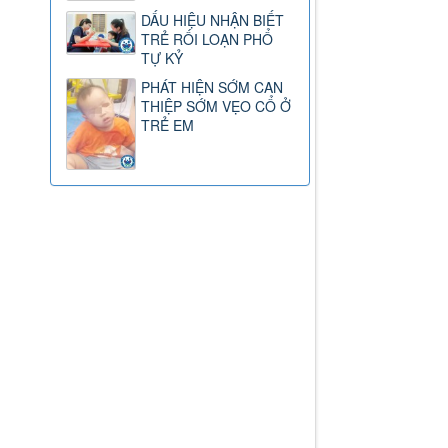
DẤU HIỆU NHẬN BIẾT
TRẺ RỐI LOẠN PHỔ
TỰ KỶ
PHÁT HIỆN SỚM CAN
THIỆP SỚM VẸO CỔ Ở
TRẺ EM