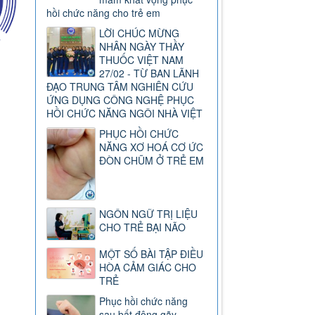
hồi chức năng cho trẻ em
LỜI CHÚC MỪNG
NHÂN NGÀY THẦY
THUỐC VIỆT NAM
27/02 - TỪ BAN LÃNH
ĐẠO TRUNG TÂM NGHIÊN CỨU
ỨNG DỤNG CÔNG NGHỆ PHỤC
HỒI CHỨC NĂNG NGÔI NHÀ VIỆT
PHỤC HỒI CHỨC
NĂNG XƠ HOÁ CƠ ỨC
ĐÒN CHŨM Ở TRẺ EM
NGÔN NGỮ TRỊ LIỆU
CHO TRẺ BẠI NÃO
MỘT SỐ BÀI TẬP ĐIỀU
HÒA CẢM GIÁC CHO
TRẺ
Phục hồi chức năng
sau bất động gãy