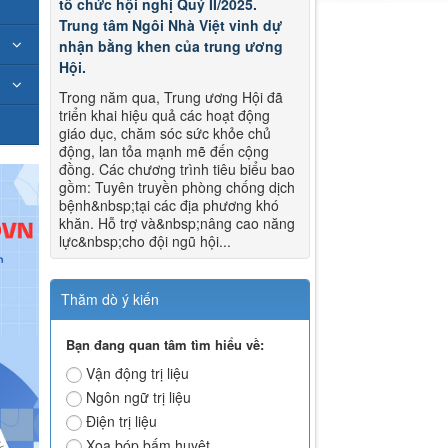
tổ chức hội nghị Quý II/2025.
Trung tâm Ngôi Nhà Việt vinh dự
nhận bằng khen của trung ương
Hội.
Trong năm qua, Trung ương Hội đã
triển khai hiệu quả các hoạt động
giáo dục, chăm sóc sức khỏe chủ
động, lan tỏa mạnh mẽ đến cộng
đồng. Các chương trình tiêu biểu bao
gồm: Tuyên truyền phòng chống dịch
bệnh&nbsp;tại các địa phương khó
khăn. Hỗ trợ và&nbsp;nâng cao năng
lực&nbsp;cho đội ngũ hội...
Thăm dò ý kiến
Bạn đang quan tâm tìm hiểu về:
Vận động trị liệu
Ngôn ngữ trị liệu
Điện trị liệu
Xoa bóp bấm huyệt