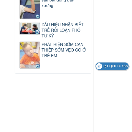
xương
DẤU HIỆU NHẬN BIẾT
TRẺ RỐI LOẠN PHỔ
TỰ KỶ
PHÁT HIỆN SỚM CAN
THIỆP SỚM VẸO CỔ Ở
TRẺ EM