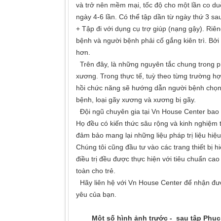
và trở nên mềm mại, tốc độ cho một lần co duỗi
ngày 4-6 lần. Có thể tập dần từ ngày thứ 3 sa
+ Tập đi với dụng cụ trợ giúp (nạng gậy). Riê
bệnh và người bệnh phải cố gắng kiên trì. Bởi 
hơn.
Trên đây, là những nguyên tắc chung trong p
xương. Trong thực tế, tuỳ theo từng trường h
hồi chức năng sẽ hướng dẫn người bệnh chọn c
bệnh, loại gãy xương và xương bị gãy.
Đội ngũ chuyên gia tại Vn House Center bao 
Họ đều có kiến thức sâu rộng và kinh nghiệm 
đảm bảo mang lại những liệu pháp trị liệu hiệu
Chúng tôi cũng đầu tư vào các trang thiết bị
điều trị đều được thực hiện với tiêu chuẩn cao
toàn cho trẻ.
Hãy liên hệ với Vn House Center để nhận được
yêu của bạn.
Một số hình ảnh trước - sau tập Phục 