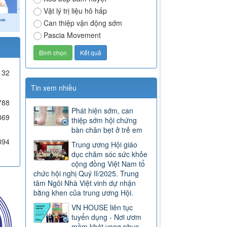
Vật lý trị liệu hô hấp
Can thiệp vận động sớm
Pascia Movement
32
Tin xem nhiều
788
Phát hiện sớm, can
869
thiệp sớm hội chứng
bàn chân bẹt ở trẻ em
394
Trung ương Hội giáo
dục chăm sóc sức khỏe
cộng đồng Việt Nam tổ
chức hội nghị Quý II/2025. Trung
tâm Ngôi Nhà Việt vinh dự nhận
bằng khen của trung ương Hội.
VN HOUSE liên tục
tuyển dụng - Nơi ươm
mầm khát vọng phục