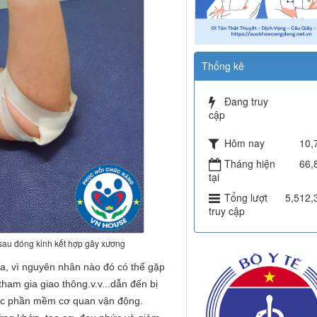
Thống kê
Đang truy
cập
Hôm nay
10,
Tháng hiện
66,
tại
Tổng lượt
5,512,
truy cập
sau đóng kinh kết hợp gãy xương
, vì nguyên nhân nào đó có thể gặp
tham gia giao thông.v.v...dẫn đến bị
ác phần mềm cơ quan vận động.