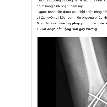
Sau gẫy xương thường để lại hậu quả như: c
chức năng sinh hoạt, thẩm mỹ.
Người bệnh cần được phục hồi chức năng sớm
trì tập luyện và kết hợp nhiều phương pháp k
Mục đích và phương pháp phục hồi chức 
I. Giai đoạn bất động sau gãy xương