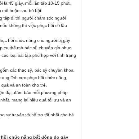
 là 45 giây, mỗi lần tập 10-15 phút,
u mổ hoặc sau bó bột.
ng tập đi thì người chăm sóc người
nếu không thì việc phục hồi sẽ lâu
hục hồi chức năng cho người bị gãy
ợp cụ thể mà bác sĩ, chuyên gia phục
ác loại bài tập phù hợp với tình trạng
gồm các thạc sỹ, bác sỹ chuyên khoa
trong lĩnh vực phục hồi chức năng,
 quả và an toàn cho trẻ.
 hiện đại, đảm bảo mỗi phương pháp
 nhất, mang lại hiệu quả tối ưu và an
 sự tư vấn và hỗ trợ tốt nhất cho bé
hồi chức năng bất động do gãy