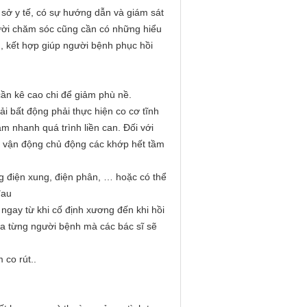
ơ sở y tế, có sự hướng dẫn và giám sát
gười chăm sóc cũng cần có những hiểu
ủ, kết hợp giúp người bệnh phục hồi
 cần kê cao chi để giảm phù nề.
ải bất động phải thực hiện co cơ tĩnh
m nhanh quá trình liền can. Đối với
n vận động chủ động các khớp hết tầm
ng điện xung, điện phân, … hoặc có thể
đau
 ngay từ khi cố định xương đến khi hồi
ủa từng người bệnh mà các bác sĩ sẽ
 co rút..