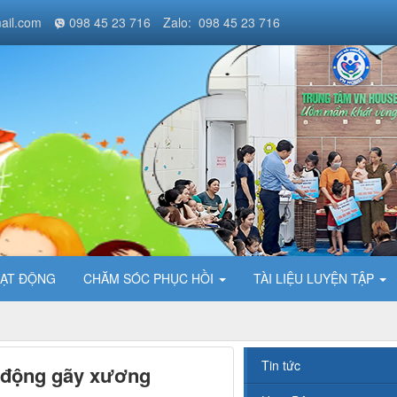
ail.com
098 45 23 716
Zalo: 098 45 23 716
ẠT ĐỘNG
CHĂM SÓC PHỤC HỒI
TÀI LIỆU LUYỆN TẬP
Tin tức
t động gãy xương