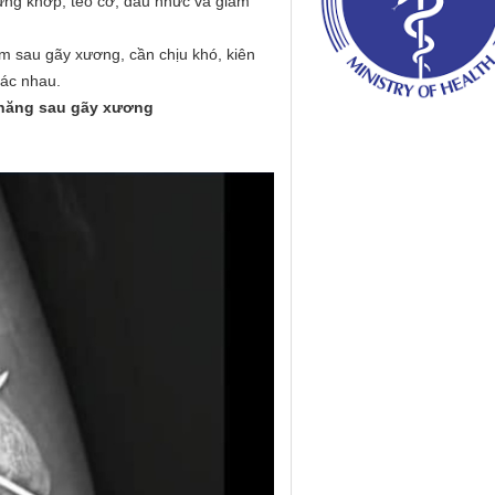
ứng khớp, teo cơ, đau nhức và giảm
 sau gãy xương, cần chịu khó, kiên
hác nhau.
năng sau gãy xương