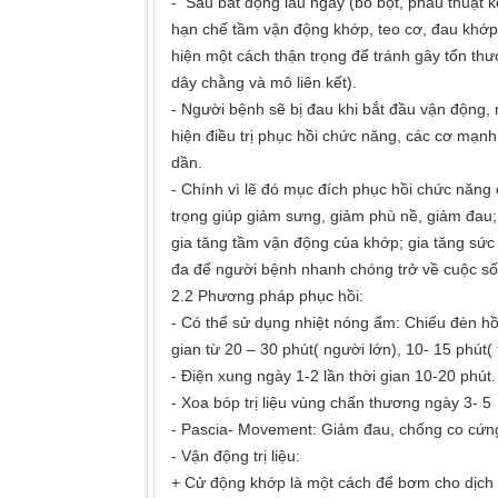
- Sau bất động lâu ngày (bó bột, phẫu thuật k
hạn chế tầm vận động khớp, teo cơ, đau khớp
hiện một cách thận trọng để tránh gây tổn th
dây chằng và mô liên kết).
- Người bệnh sẽ bị đau khi bắt đầu vận động,
hiện điều trị phục hồi chức năng, các cơ mạnh
dần.
- Chính vì lẽ đó mục đích phục hồi chức năng
trọng giúp giảm sưng, giảm phù nề, giảm đau; 
gia tăng tầm vận động của khớp; gia tăng sức
đa để người bệnh nhanh chóng trở về cuộc số
2.2 Phương pháp phục hồi:
- Có thể sử dụng nhiệt nóng ẩm: Chiếu đèn hồn
gian từ 20 – 30 phút( người lớn), 10- 15 phút( 
- Điện xung ngày 1-2 lần thời gian 10-20 phút.
- Xoa bóp trị liệu vùng chấn thương ngày 3- 5 
- Pascia- Movement: Giảm đau, chống co cứng,
- Vận động trị liệu:
+ Cử động khớp là một cách để bơm cho dịch