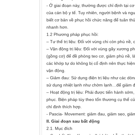
- Ở giai đoạn này, thường được chỉ định tại c
của cán bộ y tế. Tuy nhiên, người bệnh và n
biết cơ bản về phục hồi chức năng để tuân th
nhanh hơn.
1.2 Phương pháp phục hồi:
– Tư thế trị liệu: Đối với vùng chi còn phù nề,
– Vận động trị liệu: Đối với vùng gãy xương ph
(gồng cơ) để đề phòng teo cơ, giảm phù nề, là
các khớp tự do không bị cố định nên thực hiệ
vận động.
– Giảm đau: Sử dụng điện trị liệu như các dò
sử dụng nhiệt lạnh như chờm lạnh…để giảm 
– Hoạt động trị liệu: Phải được tiến hành sớm,
phục. Biện pháp tùy theo tổn thương cụ thể c
chỉ định thích hợp.
- Pascia- Movement: giảm đau, giảm sẹo, giảm
II. Giai đoạn sau bất động
2.1. Mục đích