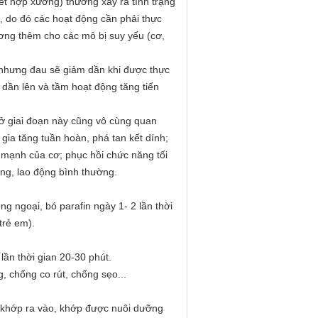
ết hợp xương) thường xảy ra tình trạng
, do đó các hoạt động cần phải thực
ương thêm cho các mô bị suy yếu (cơ,
 nhưng đau sẽ giảm dần khi được thực
 dần lên và tầm hoạt động tăng tiến
 ở giai đoạn này cũng vô cùng quan
gia tăng tuần hoàn, phá tan kết dính;
 mạnh của cơ; phục hồi chức năng tối
ng, lao động bình thường.
g ngoại, bó parafin ngày 1- 2 lần thời
trẻ em).
lần thời gian 20-30 phút.
 chống co rút, chống sẹo...
 khớp ra vào, khớp được nuôi dưỡng