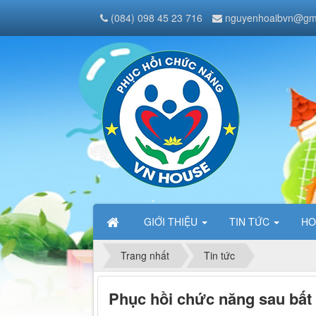
(084) 098 45 23 716
nguyenhoaibvn@gm
GIỚI THIỆU
TIN TỨC
HO
Trang nhất
Tin tức
Phục hồi chức năng sau bấ