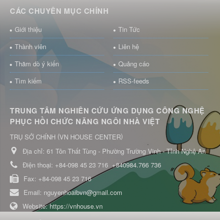
CÁC CHUYÊN MỤC CHÍNH
Giới thiệu
Tin Tức
Thành viên
Liên hệ
Thăm dò ý kiến
Quảng cáo
Tìm kiếm
RSS-feeds
TRUNG TÂM NGHIÊN CỨU ỨNG DỤNG CÔNG NGHỆ
PHỤC HỒI CHỨC NĂNG NGÔI NHÀ VIỆT
(
)
TRỤ SỞ CHÍNH
VN HOUSE CENTER
Địa chỉ:
61 Tôn Thất Tùng - Phường Trường Vinh - Tỉnh Nghệ An
Điện thoại:
+84-098 45 23 716
+840984.766 736
Fax:
+84-098 45 23 716
Email:
nguyenhoaibvn@gmail.com
Website:
https://vnhouse.vn