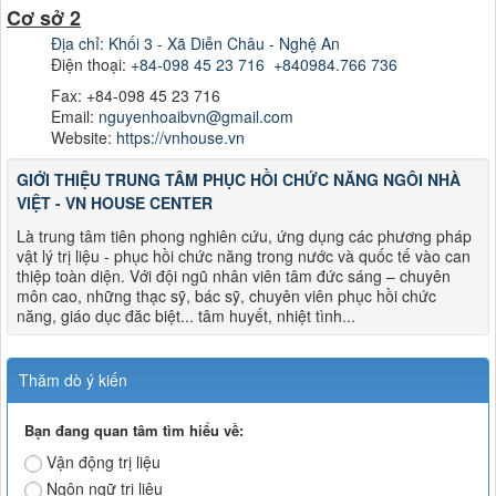
Cơ sở 2
Địa chỉ: Khối 3 - Xã Diễn Châu - Nghệ An
Điện thoại:
+84-098 45 23 716
+840984.766 736
Fax: +84-098 45 23 716
Email:
nguyenhoaibvn@gmail.com
Website:
https://vnhouse.vn
GIỚI THIỆU TRUNG TÂM PHỤC HỒI CHỨC NĂNG NGÔI NHÀ
VIỆT - VN HOUSE CENTER
Là trung tâm tiên phong nghiên cứu, ứng dụng các phương pháp
vật lý trị liệu - phục hồi chức năng trong nước và quốc tế vào can
thiệp toàn diện. Với đội ngũ nhân viên tâm đức sáng – chuyên
môn cao, những thạc sỹ, bác sỹ, chuyên viên phục hồi chức
năng, giáo dục đăc biệt... tâm huyết, nhiệt tình...
Thăm dò ý kiến
Bạn đang quan tâm tìm hiểu về:
Vận động trị liệu
Ngôn ngữ trị liệu