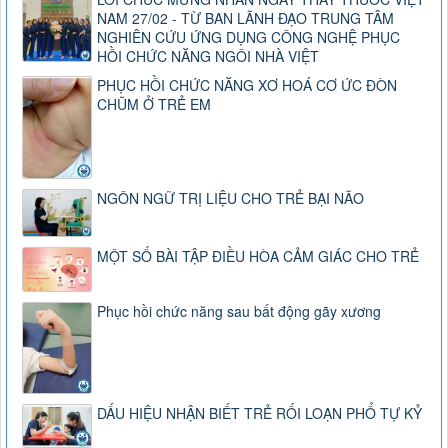
NAM 27/02 - TỪ BAN LÃNH ĐẠO TRUNG TÂM
NGHIÊN CỨU ỨNG DỤNG CÔNG NGHỆ PHỤC
HỒI CHỨC NĂNG NGÔI NHÀ VIỆT
PHỤC HỒI CHỨC NĂNG XƠ HOÁ CƠ ỨC ĐÒN
CHŨM Ở TRẺ EM
NGÔN NGỮ TRỊ LIỆU CHO TRẺ BẠI NÃO
MỘT SỐ BÀI TẬP ĐIỀU HÒA CẢM GIÁC CHO TRẺ
Phục hồi chức năng sau bất động gãy xương
DẤU HIỆU NHẬN BIẾT TRẺ RỐI LOẠN PHỔ TỰ KỶ