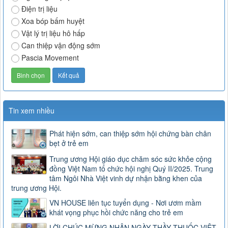
Điện trị liệu
Xoa bóp bấm huyệt
Vật lý trị liệu hô hấp
Can thiệp vận động sớm
Pascia Movement
Tin xem nhiều
Phát hiện sớm, can thiệp sớm hội chứng bàn chân
bẹt ở trẻ em
Trung ương Hội giáo dục chăm sóc sức khỏe cộng
đồng Việt Nam tổ chức hội nghị Quý II/2025. Trung
tâm Ngôi Nhà Việt vinh dự nhận bằng khen của
trung ương Hội.
VN HOUSE liên tục tuyển dụng - Nơi ươm mầm
khát vọng phục hồi chức năng cho trẻ em
LỜI CHÚC MỪNG NHÂN NGÀY THẦY THUỐC VIỆT