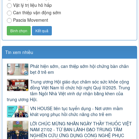
Vật lý trị liệu hô hấp
Can thiệp vận động sớm
Pascia Movement
Tin xem nhiều
Phát hiện sớm, can thiệp sớm hội chứng bàn chân
bẹt ở trẻ em
Trung ương Hội giáo dục chăm sóc sức khỏe cộng
đồng Việt Nam tổ chức hội nghị Quý II/2025. Trung
tâm Ngôi Nhà Việt vinh dự nhận bằng khen của
trung ương Hội.
VN HOUSE liên tục tuyển dụng - Nơi ươm mầm
khát vọng phục hồi chức năng cho trẻ em
LỜI CHÚC MỪNG NHÂN NGÀY THẦY THUỐC VIỆT
NAM 27/02 - TỪ BAN LÃNH ĐẠO TRUNG TÂM
NGHIÊN CỨU ỨNG DỤNG CÔNG NGHỆ PHỤC