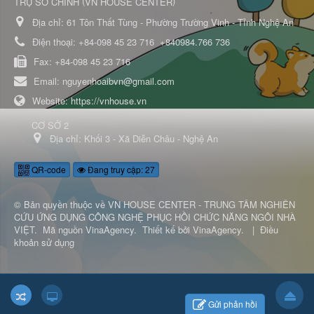
(
)
TRỤ SỞ CHÍNH
VN HOUSE CENTER
Địa chỉ:
61 Tôn Thất Tùng - Phường Trường Vinh - Tỉnh Nghệ An
Điện thoại:
+84-098 45 23 716
+840984.766 736
Fax:
+84-098 45 23 716
Email:
nguyenhoaibvn@gmail.com
Website:
https://vnhouse.vn
CƠ SỞ 2
Địa chỉ:
Khối 3 - Xã Diễn Châu - Nghệ An
QR-code
Đang truy cập: 27
© Bản quyền thuộc về
VN HOUSE CENTER - TRUNG TÂM NGHIÊN
CỨU ỨNG DỤNG CÔNG NGHỆ PHỤC HỒI CHỨC NĂNG NGÔI NHÀ
VIỆT
.
Mã nguồn
VinaAgency
.
Thiết kế bởi
VinaAgency
.
|
Điều
khoản sử dụng
Gửi phản hồi