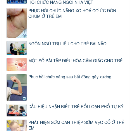
HỒI CHỨC NĂNG NGÔI NHÀ VIỆT
PHỤC HỒI CHỨC NĂNG XƠ HOÁ CƠ ỨC ĐÒN
CHŨM Ở TRẺ EM
NGÔN NGỮ TRỊ LIỆU CHO TRẺ BẠI NÃO
MỘT SỐ BÀI TẬP ĐIỀU HÒA CẢM GIÁC CHO TRẺ
Phục hồi chức năng sau bất động gãy xương
DẤU HIỆU NHẬN BIẾT TRẺ RỐI LOẠN PHỔ TỰ KỶ
PHÁT HIỆN SỚM CAN THIỆP SỚM VẸO CỔ Ở TRẺ
EM