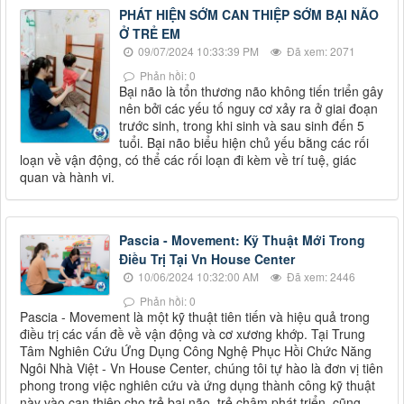
PHÁT HIỆN SỚM CAN THIỆP SỚM BẠI NÃO
Ở TRẺ EM
09/07/2024 10:33:39 PM
Đã xem: 2071
Phản hồi: 0
Bại não là tổn thương não không tiến triển gây
nên bởi các yếu tố nguy cơ xảy ra ở giai đoạn
trước sinh, trong khi sinh và sau sinh đến 5
tuổi. Bại não biểu hiện chủ yếu bằng các rối
loạn về vận động, có thể các rối loạn đi kèm về trí tuệ, giác
quan và hành vi.
Pascia - Movement: Kỹ Thuật Mới Trong
Điều Trị Tại Vn House Center
10/06/2024 10:32:00 AM
Đã xem: 2446
Phản hồi: 0
Pascia - Movement là một kỹ thuật tiên tiến và hiệu quả trong
điều trị các vấn đề về vận động và cơ xương khớp. Tại Trung
Tâm Nghiên Cứu Ứng Dụng Công Nghệ Phục Hồi Chức Năng
Ngôi Nhà Việt - Vn House Center, chúng tôi tự hào là đơn vị tiên
phong trong việc nghiên cứu và ứng dụng thành công kỹ thuật
này vào can thiệp cho trẻ bại não, trẻ chậm phát triển, cũng