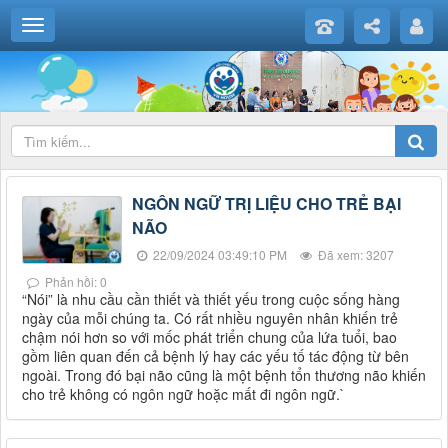
NGÔN NGỮ TRỊ LIỆU CHO TRẺ BẠI
NÃO
22/09/2024 03:49:10 PM
Đã xem: 3207
Phản hồi: 0
“Nói” là nhu cầu cần thiết và thiết yếu trong cuộc sống hàng
ngày của mỗi chúng ta. Có rất nhiều nguyên nhân khiến trẻ
chậm nói hơn so với mốc phát triển chung của lứa tuổi, bao
gồm liên quan đến cả bệnh lý hay các yếu tố tác động từ bên
ngoài. Trong đó bại não cũng là một bệnh tổn thương não khiến
cho trẻ không có ngôn ngữ hoặc mất đi ngôn ngữ.`