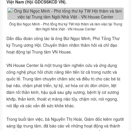
Việt Nam (Hội GDCSSKCĐ VN).
Ông Bùi Ngọc Minh - Phó tổng thư ký TW Hội thăm và làm việc tại Trung
tâm Ngôi Nhà Việt - VN House Center
Dẫn đầu đoàn công tác là ông Bùi Ngọc Minh, Phó Tổng Thư
ký Trung ương Hội. Chuyến thăm nhằm thăm hỏi và chỉ đạo
hoạt động tại Trung tâm VN House.
VN House Center là một trung tâm nghiên cứu và ứng dụng
công nghệ phục hồi chức năng tiên tiến từ cả trong nước và
quốc tế. Trung tâm chuyên chăm sóc và điều trị cho các bé bị
bại não, chậm phát triển, tự kỷ, xơ hóa cơ ức đòn chũm, liệt
đám rối thần kinh, hậu quả sau gãy xương, bệnh lý cơ xương
khớp, thần kinh, thoát vị màng não tủy, chậm nói, nói ngọng,
nói lắp và các vấn đề sức khỏe khác.
Trong buổi làm việc, bà Nguyễn Thị Hoài, Giám đốc kiêm người
sáng lập trung tâm, đã báo cáo về những hoạt động và thành