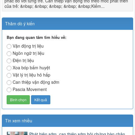
phác đồ với từng trẻ. Can thiệp vận động thô theo mốc phát triển
của trẻ: &nbsp; &nbsp; &nbsp; &nbsp; &nbsp;Kiểm...
Thăm dò ý kiến
Bạn đang quan tâm tìm hiểu về:
Vận động trị liệu
Ngôn ngữ trị liệu
Điện trị liệu
Xoa bóp bấm huyệt
Vật lý trị liệu hô hấp
Can thiệp vận động sớm
Pascia Movement
Tin xem nhiều
Phát hiện sớm, can thiệp sớm hội chứng bàn chân