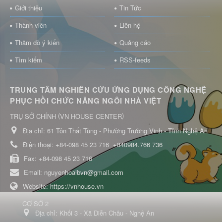
Giới thiệu
Tin Tức
Thành viên
Liên hệ
Thăm dò ý kiến
Quảng cáo
Tìm kiếm
RSS-feeds
TRUNG TÂM NGHIÊN CỨU ỨNG DỤNG CÔNG NGHỆ
PHỤC HỒI CHỨC NĂNG NGÔI NHÀ VIỆT
(
)
TRỤ SỞ CHÍNH
VN HOUSE CENTER
Địa chỉ:
61 Tôn Thất Tùng - Phường Trường Vinh - Tỉnh Nghệ An
Điện thoại:
+84-098 45 23 716
+840984.766 736
Fax:
+84-098 45 23 716
Email:
nguyenhoaibvn@gmail.com
Website:
https://vnhouse.vn
CƠ SỞ 2
Địa chỉ:
Khối 3 - Xã Diễn Châu - Nghệ An