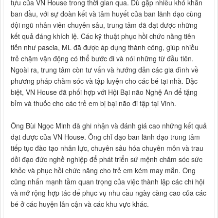
tựu của VN House trong thời gian qua. Dù gặp nhiều khó khăn
ban đầu, với sự đoàn kết và tâm huyết của ban lãnh đạo cùng
đội ngũ nhân viên chuyên sâu, trung tâm đã đạt được những
kết quả đáng khích lệ. Các kỹ thuật phục hồi chức năng tiên
tiến như pascia, ML đã được áp dụng thành công, giúp nhiều
trẻ chậm vận động có thể bước đi và nói những từ đầu tiên.
Ngoài ra, trung tâm còn tư vấn và hướng dẫn các gia đình về
phương pháp chăm sóc và tập luyện cho các bé tại nhà. Đặc
biệt, VN House đã phối hợp với Hội Bại não Nghệ An để tặng
bỉm và thuốc cho các trẻ em bị bại não đi tập tại Vinh.
Ông Bùi Ngọc Minh đã ghi nhận và đánh giá cao những kết quả
đạt được của VN House. Ông chỉ đạo ban lãnh đạo trung tâm
tiếp tục đào tạo nhân lực, chuyên sâu hóa chuyên môn và trau
dồi đạo đức nghề nghiệp để phát triển sứ mệnh chăm sóc sức
khỏe và phục hồi chức năng cho trẻ em kém may mắn. Ông
cũng nhấn mạnh tầm quan trọng của việc thành lập các chi hội
và mở rộng hợp tác để phục vụ nhu cầu ngày càng cao của các
bé ở các huyện lân cận và các khu vực khác.