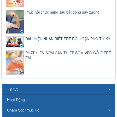
Phục hồi chức năng sau bất động gãy xương
DẤU HIỆU NHẬN BIẾT TRẺ RỐI LOẠN PHỔ TỰ KỶ
PHÁT HIỆN SỚM CAN THIỆP SỚM VẸO CỔ Ở TRẺ
EM
Tin tức
Hoạt Động
Chăm Sóc Phục Hồi