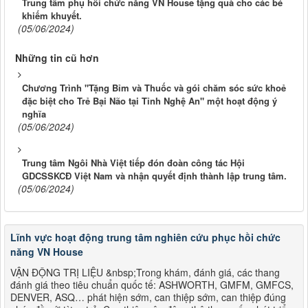
Trung tâm phụ hồi chức năng VN House tặng quà cho các bé
khiếm khuyết.
(05/06/2024)
Những tin cũ hơn
Chương Trình "Tặng Bỉm và Thuốc và gói chăm sóc sức khoẻ
đặc biệt cho Trẻ Bại Não tại Tỉnh Nghệ An" một hoạt động ý
nghĩa
(05/06/2024)
Trung tâm Ngôi Nhà Việt tiếp đón đoàn công tác Hội
GDCSSKCĐ Việt Nam và nhận quyết định thành lập trung tâm.
(05/06/2024)
Lĩnh vực hoạt động trung tâm nghiên cứu phục hồi chức
năng VN House
VẬN ĐỘNG TRỊ LIỆU &nbsp;Trong khám, đánh giá, các thang
đánh giá theo tiêu chuẩn quốc tế: ASHWORTH, GMFM, GMFCS,
DENVER, ASQ… phát hiện sớm, can thiệp sớm, can thiệp đúng