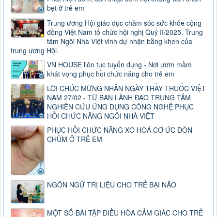
bẹt ở trẻ em
Trung ương Hội giáo dục chăm sóc sức khỏe cộng
đồng Việt Nam tổ chức hội nghị Quý II/2025. Trung
tâm Ngôi Nhà Việt vinh dự nhận bằng khen của
trung ương Hội.
VN HOUSE liên tục tuyển dụng - Nơi ươm mầm
khát vọng phục hồi chức năng cho trẻ em
LỜI CHÚC MỪNG NHÂN NGÀY THẦY THUỐC VIỆT
NAM 27/02 - TỪ BAN LÃNH ĐẠO TRUNG TÂM
NGHIÊN CỨU ỨNG DỤNG CÔNG NGHỆ PHỤC
HỒI CHỨC NĂNG NGÔI NHÀ VIỆT
PHỤC HỒI CHỨC NĂNG XƠ HOÁ CƠ ỨC ĐÒN
CHŨM Ở TRẺ EM
NGÔN NGỮ TRỊ LIỆU CHO TRẺ BẠI NÃO
MỘT SỐ BÀI TẬP ĐIỀU HÒA CẢM GIÁC CHO TRẺ