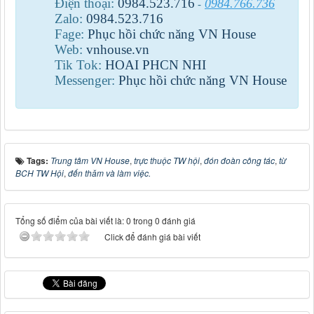
Điện thoại:
0984
.
523
.
716
0984.766.736
-
Zalo:
0984
.
523
.
716
Fage:
Phục hồi chức năng VN House
Web:
vnhouse.vn
Tik Tok:
HOAI PHCN NHI
Messenger:
Phục hồi chức năng VN House
Tags:
Trung tâm VN House
,
trực thuộc TW hội
,
đón đoàn công tác
,
từ
BCH TW Hội
,
đến thăm và làm việc.
Tổng số điểm của bài viết là: 0 trong 0 đánh giá
Click để đánh giá bài viết