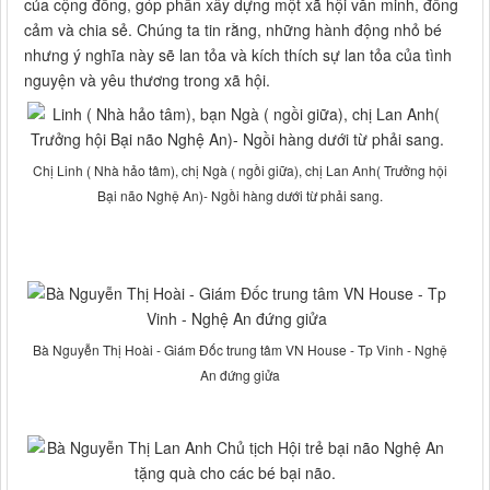
của cộng đồng, góp phần xây dựng một xã hội văn minh, đồng
cảm và chia sẻ. Chúng ta tin rằng, những hành động nhỏ bé
nhưng ý nghĩa này sẽ lan tỏa và kích thích sự lan tỏa của tình
nguyện và yêu thương trong xã hội.
Chị Linh ( Nhà hảo tâm), chị Ngà ( ngồi giữa), chị Lan Anh( Trưởng hội
Bại não Nghệ An)- Ngồi hàng dưới từ phải sang.
Bà Nguyễn Thị Hoài - Giám Đốc trung tâm VN House - Tp Vinh - Nghệ
An đứng giửa