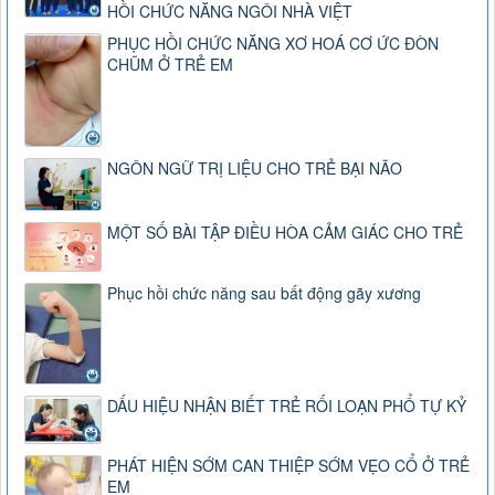
HỒI CHỨC NĂNG NGÔI NHÀ VIỆT
PHỤC HỒI CHỨC NĂNG XƠ HOÁ CƠ ỨC ĐÒN
CHŨM Ở TRẺ EM
NGÔN NGỮ TRỊ LIỆU CHO TRẺ BẠI NÃO
MỘT SỐ BÀI TẬP ĐIỀU HÒA CẢM GIÁC CHO TRẺ
Phục hồi chức năng sau bất động gãy xương
DẤU HIỆU NHẬN BIẾT TRẺ RỐI LOẠN PHỔ TỰ KỶ
PHÁT HIỆN SỚM CAN THIỆP SỚM VẸO CỔ Ở TRẺ
EM