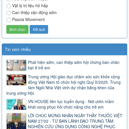
Vật lý trị liệu hô hấp
Can thiệp vận động sớm
Pascia Movement
Tin xem nhiều
Phát hiện sớm, can thiệp sớm hội chứng bàn chân
bẹt ở trẻ em
Trung ương Hội giáo dục chăm sóc sức khỏe cộng
đồng Việt Nam tổ chức hội nghị Quý II/2025. Trung
tâm Ngôi Nhà Việt vinh dự nhận bằng khen của
trung ương Hội.
VN HOUSE liên tục tuyển dụng - Nơi ươm mầm
khát vọng phục hồi chức năng cho trẻ em
LỜI CHÚC MỪNG NHÂN NGÀY THẦY THUỐC VIỆT
NAM 27/02 - TỪ BAN LÃNH ĐẠO TRUNG TÂM
NGHIÊN CỨU ỨNG DỤNG CÔNG NGHỆ PHỤC