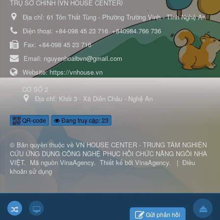
(
)
TRỤ SỞ CHÍNH
VN HOUSE CENTER
Địa chỉ:
61 Tôn Thất Tùng - Phường Trường Vinh - Tỉnh Nghệ An
Điện thoại:
+84-098 45 23 716
+840984.766 736
Fax:
+84-098 45 23 716
Email:
nguyenhoaibvn@gmail.com
Website:
https://vnhouse.vn
CƠ SỞ 2
Địa chỉ:
Khối 3 - Xã Diễn Châu - Nghệ An
QR-code
Đang truy cập: 23
© Bản quyền thuộc về
VN HOUSE CENTER - TRUNG TÂM NGHIÊN
CỨU ỨNG DỤNG CÔNG NGHỆ PHỤC HỒI CHỨC NĂNG NGÔI NHÀ
VIỆT
.
Mã nguồn
VinaAgency
.
Thiết kế bởi
VinaAgency
.
|
Điều
khoản sử dụng
Gửi phản hồi