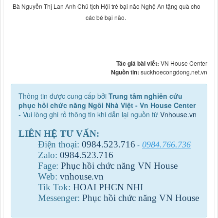
Bà Nguyễn Thị Lan Anh Chủ tịch Hội trẻ bại não Nghệ An tặng quà cho
các bé bại não.
Tác giả bài viết:
VN House Center
Nguồn tin:
suckhoecongdong.net.vn
Thông tin được cung cấp bởi
Trung tâm nghiên cứu
phục hồi chức năng Ngôi Nhà Việt - Vn House Center
- Vui lòng ghi rỏ thông tin khi dẫn lại nguồn từ
Vnhouse.vn
LIÊN HỆ TƯ VẤN:
Điện thoại:
0984
.
523
.
716
0984.766.736
-
Zalo:
0984
.
523
.
716
Fage:
Phục hồi chức năng VN House
Web:
vnhouse.vn
Tik Tok:
HOAI PHCN NHI
Messenger:
Phục hồi chức năng VN House