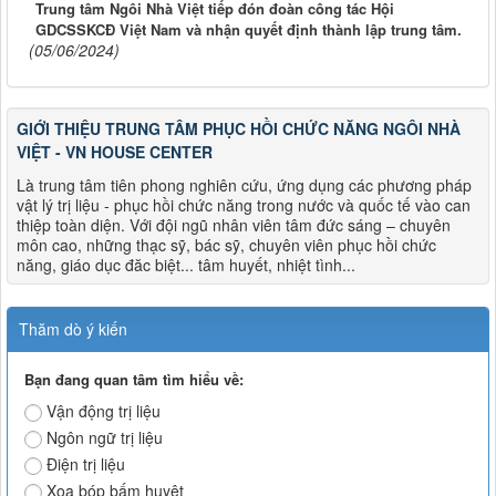
Trung tâm Ngôi Nhà Việt tiếp đón đoàn công tác Hội
GDCSSKCĐ Việt Nam và nhận quyết định thành lập trung tâm.
(05/06/2024)
GIỚI THIỆU TRUNG TÂM PHỤC HỒI CHỨC NĂNG NGÔI NHÀ
VIỆT - VN HOUSE CENTER
Là trung tâm tiên phong nghiên cứu, ứng dụng các phương pháp
vật lý trị liệu - phục hồi chức năng trong nước và quốc tế vào can
thiệp toàn diện. Với đội ngũ nhân viên tâm đức sáng – chuyên
môn cao, những thạc sỹ, bác sỹ, chuyên viên phục hồi chức
năng, giáo dục đăc biệt... tâm huyết, nhiệt tình...
Thăm dò ý kiến
Bạn đang quan tâm tìm hiểu về:
Vận động trị liệu
Ngôn ngữ trị liệu
Điện trị liệu
Xoa bóp bấm huyệt