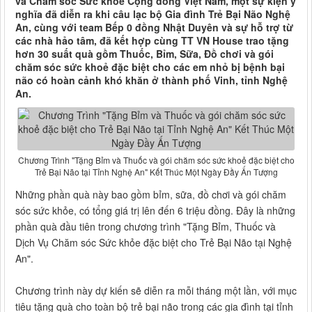
và Chăm sóc Sức khỏe Cộng đồng Việt Nam, một sự kiện ý
nghĩa đã diễn ra khi câu lạc bộ Gia đình Trẻ Bại Não Nghệ
An, cùng với team Bếp 0 đồng Nhật Duyên và sự hỗ trợ từ
các nhà hảo tâm, đã kết hợp cùng TT VN House trao tặng
hơn 30 suất quà gồm Thuốc, Bỉm, Sữa, Đồ chơi và gói
chăm sóc sức khoẻ đặc biệt cho các em nhỏ bị bệnh bại
não có hoàn cảnh khó khăn ở thành phố Vinh, tỉnh Nghệ
An.
Chương Trình "Tặng Bỉm và Thuốc và gói chăm sóc sức khoẻ đặc biệt cho
Trẻ Bại Não tại Tỉnh Nghệ An" Kết Thúc Một Ngày Đầy Ấn Tượng
Những phần quà này bao gồm bỉm, sữa, đồ chơi và gói chăm
sóc sức khỏe, có tổng giá trị lên đến 6 triệu đồng. Đây là những
phần quà đầu tiên trong chương trình "Tặng Bỉm, Thuốc và
Dịch Vụ Chăm sóc Sức khỏe đặc biệt cho Trẻ Bại Não tại Nghệ
An".
Chương trình này dự kiến sẽ diễn ra mỗi tháng một lần, với mục
tiêu tặng quà cho toàn bộ trẻ bại não trong các gia đình tại tỉnh