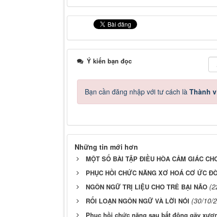
Ý kiến bạn đọc
Bạn cần đăng nhập với tư cách là
Thành v
Những tin mới hơn
MỘT SỐ BÀI TẬP ĐIỀU HÒA CẢM GIÁC CH
PHỤC HỒI CHỨC NĂNG XƠ HOÁ CƠ ỨC Đ
(2
NGÔN NGỮ TRỊ LIỆU CHO TRẺ BẠI NÃO
(30/10/
RỐI LOẠN NGÔN NGỮ VÀ LỜI NÓI
Phục hồi chức năng sau bất động gãy xươ