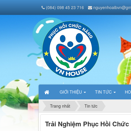
(084) 098 45 23 716
nguyenhoaibvn@gm
GIỚI THIỆU
TIN TỨC
HO
Trang nhất
Tin tức
Trải Nghiệm Phục Hồi Chức 