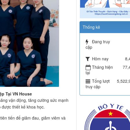
Thống kê
Đang truy
cập
Hôm nay
8,
Tháng hiện
77,
tại
Tổng lượt
5,522,
truy cập
ệp Tại VN House
ả năng vận động, tăng cường sức mạnh
p được thiết kế khoa học.
n tiên tiến để giảm đau, giảm viêm và