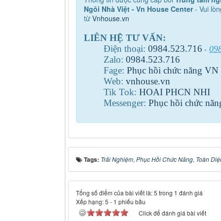
Ngôi Nhà Việt - Vn House Center
- Vui lòn
từ
Vnhouse.vn
LIÊN HỆ TƯ VẤN:
Điện thoại:
0984
.
523
.
716
09
-
Zalo:
0984
.
523
.
716
Fage:
Phục hồi chức năng VN
Web:
vnhouse.vn
Tik Tok:
HOAI PHCN NHI
Messenger:
Phục hồi chức nă
Tags:
Trải Nghiệm
,
Phục Hồi Chức Năng
,
Toàn Diệ
Tổng số điểm của bài viết là: 5 trong 1 đánh giá
Xếp hạng:
5
-
1
phiếu bầu
Click để đánh giá bài viết