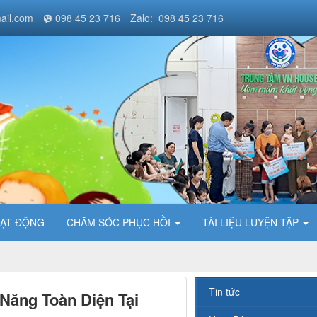
ail.com
098 45 23 716
Zalo: 098 45 23 716
ẠT ĐỘNG
CHĂM SÓC PHỤC HỒI
TÀI LIỆU LUYỆN TẬP
Tin tức
Năng Toàn Diện Tại