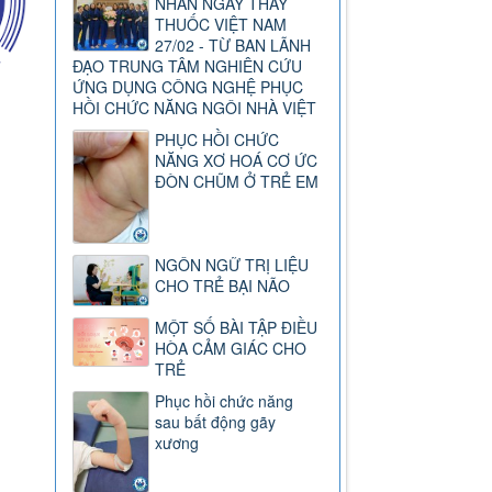
NHÂN NGÀY THẦY
THUỐC VIỆT NAM
27/02 - TỪ BAN LÃNH
ĐẠO TRUNG TÂM NGHIÊN CỨU
ỨNG DỤNG CÔNG NGHỆ PHỤC
HỒI CHỨC NĂNG NGÔI NHÀ VIỆT
PHỤC HỒI CHỨC
NĂNG XƠ HOÁ CƠ ỨC
ĐÒN CHŨM Ở TRẺ EM
NGÔN NGỮ TRỊ LIỆU
CHO TRẺ BẠI NÃO
MỘT SỐ BÀI TẬP ĐIỀU
HÒA CẢM GIÁC CHO
TRẺ
Phục hồi chức năng
sau bất động gãy
xương