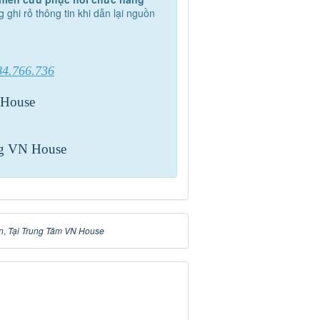
g ghi rỏ thông tin khi dẫn lại nguồn
84.766.736
 House
ng VN House
n
,
Tại Trung Tâm VN House