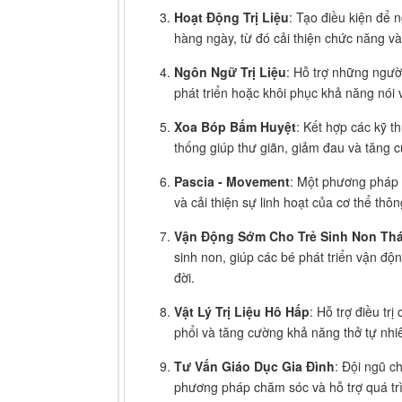
Hoạt Động Trị Liệu
: Tạo điều kiện để 
hàng ngày, từ đó cải thiện chức năng v
Ngôn Ngữ Trị Liệu
: Hỗ trợ những người
phát triển hoặc khôi phục khả năng nói
Xoa Bóp Bấm Huyệt
: Kết hợp các kỹ t
thống giúp thư giãn, giảm đau và tăng
Pascia - Movement
: Một phương pháp t
và cải thiện sự linh hoạt của cơ thể thô
Vận Động Sớm Cho Trẻ Sinh Non Th
sinh non, giúp các bé phát triển vận độ
đời.
Vật Lý Trị Liệu Hô Hấp
: Hỗ trợ điều tr
phổi và tăng cường khả năng thở tự nhi
Tư Vấn Giáo Dục Gia Đình
: Đội ngũ c
phương pháp chăm sóc và hỗ trợ quá trì