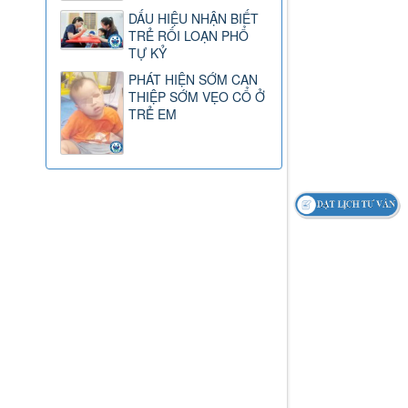
DẤU HIỆU NHẬN BIẾT
TRẺ RỐI LOẠN PHỔ
TỰ KỶ
PHÁT HIỆN SỚM CAN
THIỆP SỚM VẸO CỔ Ở
TRẺ EM