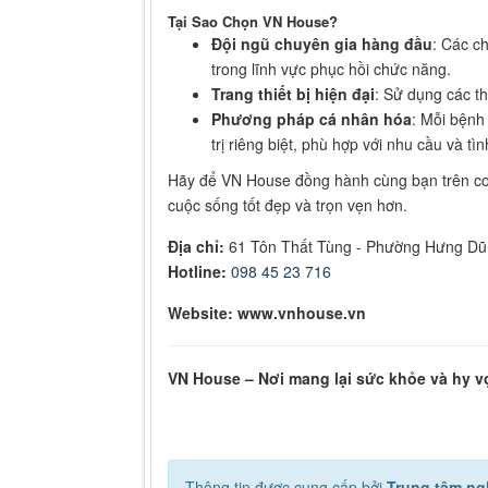
Tại Sao Chọn VN House?
Đội ngũ chuyên gia hàng đầu
: Các c
trong lĩnh vực phục hồi chức năng.
Trang thiết bị hiện đại
: Sử dụng các th
Phương pháp cá nhân hóa
: Mỗi bệnh
trị riêng biệt, phù hợp với nhu cầu và tì
Hãy để VN House đồng hành cùng bạn trên co
cuộc sống tốt đẹp và trọn vẹn hơn.
Địa chỉ:
61 Tôn Thất Tùng - Phường Hưng Dũn
Hotline:
098 45 23 716
Website: www.vnhouse.vn
VN House – Nơi mang lại sức khỏe và hy 
Thông tin được cung cấp bởi
Trung tâm ng