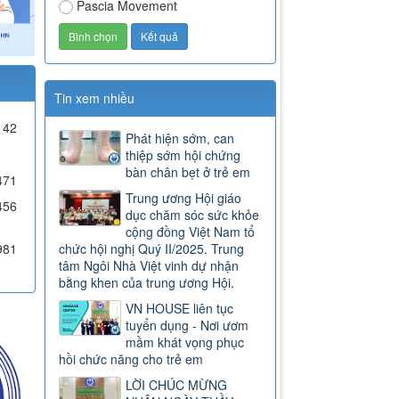
Pascia Movement
Tin xem nhiều
42
Phát hiện sớm, can
thiệp sớm hội chứng
bàn chân bẹt ở trẻ em
471
Trung ương Hội giáo
456
dục chăm sóc sức khỏe
cộng đồng Việt Nam tổ
981
chức hội nghị Quý II/2025. Trung
tâm Ngôi Nhà Việt vinh dự nhận
bằng khen của trung ương Hội.
VN HOUSE liên tục
tuyển dụng - Nơi ươm
mầm khát vọng phục
hồi chức năng cho trẻ em
LỜI CHÚC MỪNG