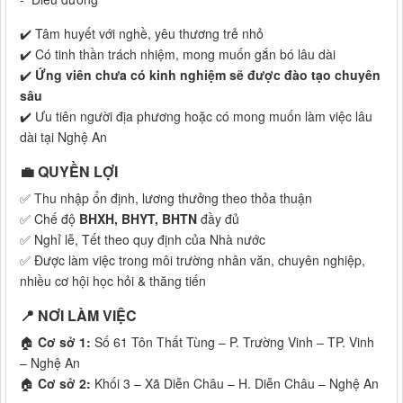
✔️ Tâm huyết với nghề, yêu thương trẻ nhỏ
✔️ Có tinh thần trách nhiệm, mong muốn gắn bó lâu dài
✔️
Ứng viên chưa có kinh nghiệm sẽ được đào tạo chuyên
sâu
✔️ Ưu tiên người địa phương hoặc có mong muốn làm việc lâu
dài tại Nghệ An
💼 QUYỀN LỢI
✅ Thu nhập ổn định, lương thưởng theo thỏa thuận
✅ Chế độ
BHXH, BHYT, BHTN
đầy đủ
✅ Nghỉ lễ, Tết theo quy định của Nhà nước
✅ Được làm việc trong môi trường nhân văn, chuyên nghiệp,
nhiều cơ hội học hỏi & thăng tiến
📍 NƠI LÀM VIỆC
🏠
Cơ sở 1:
Số 61 Tôn Thất Tùng – P. Trường Vinh – TP. Vinh
– Nghệ An
🏠
Cơ sở 2:
Khối 3 – Xã Diễn Châu – H. Diễn Châu – Nghệ An