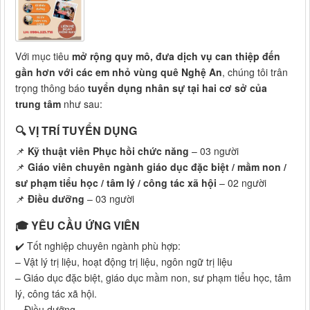
Với mục tiêu
mở rộng quy mô, đưa dịch vụ can thiệp đến
gần hơn với các em nhỏ vùng quê Nghệ An
, chúng tôi trân
trọng thông báo
tuyển dụng nhân sự tại hai cơ sở của
trung tâm
như sau:
🔍 VỊ TRÍ TUYỂN DỤNG
📌
Kỹ thuật viên Phục hồi chức năng
– 03 người
📌
Giáo viên chuyên ngành giáo dục đặc biệt / mầm non /
sư phạm tiểu học / tâm lý / công tác xã hội
– 02 người
📌
Điều dưỡng
– 03 người
🎓 YÊU CẦU ỨNG VIÊN
✔️ Tốt nghiệp chuyên ngành phù hợp:
– Vật lý trị liệu, hoạt động trị liệu, ngôn ngữ trị liệu
– Giáo dục đặc biệt, giáo dục mầm non, sư phạm tiểu học, tâm
lý, công tác xã hội.
- Điều dưỡng