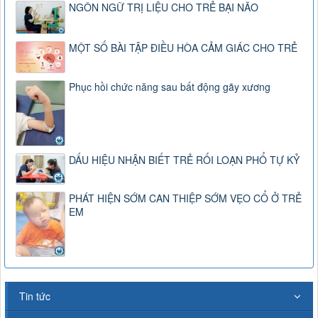
NGÔN NGỮ TRỊ LIỆU CHO TRẺ BẠI NÃO
MỘT SỐ BÀI TẬP ĐIỀU HÒA CẢM GIÁC CHO TRẺ
Phục hồi chức năng sau bất động gãy xương
DẤU HIỆU NHẬN BIẾT TRẺ RỐI LOẠN PHỔ TỰ KỶ
PHÁT HIỆN SỚM CAN THIỆP SỚM VẸO CỔ Ở TRẺ
EM
Tin tức