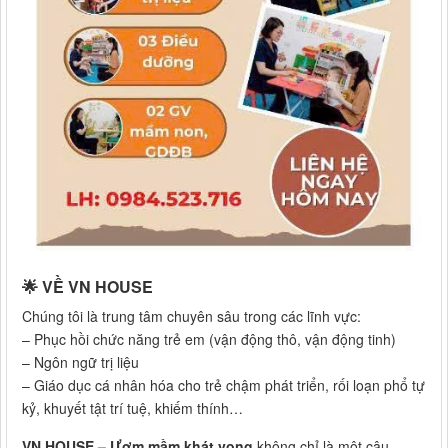
🌟 VỀ VN HOUSE
Chúng tôi là trung tâm chuyên sâu trong các lĩnh vực:
– Phục hồi chức năng trẻ em (vận động thô, vận động tinh)
– Ngôn ngữ trị liệu
– Giáo dục cá nhân hóa cho trẻ chậm phát triển, rối loạn phổ tự
kỷ, khuyết tật trí tuệ, khiếm thính…
VN HOUSE – Ươm mầm khát vọng
không chỉ là một câu