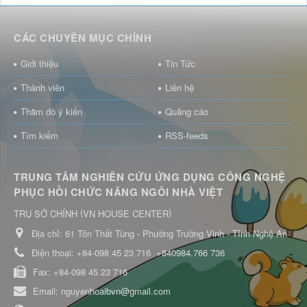
CÁC CHUYÊN MỤC CHÍNH
Giới thiệu
Tin Tức
Thành viên
Liên hệ
Thăm dò ý kiến
Quảng cáo
Tìm kiếm
RSS-feeds
TRUNG TÂM NGHIÊN CỨU ỨNG DỤNG CÔNG NGHỆ
PHỤC HỒI CHỨC NĂNG NGÔI NHÀ VIỆT
(
)
TRỤ SỞ CHÍNH
VN HOUSE CENTER
Địa chỉ:
61 Tôn Thất Tùng - Phường Trường Vinh - Tỉnh Nghệ An
Điện thoại:
+84-098 45 23 716
+840984.766 736
Fax:
+84-098 45 23 716
Email:
nguyenhoaibvn@gmail.com