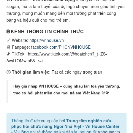
slogan, mà là tâm huyết của đội ngũ chuyên môn giàu tình yêu
thương, mong muốn mang đến môi trường phát triển công
bằng và hiệu quả cho mọi trẻ em.
🌐 KÊNH THÔNG TIN CHÍNH THỨC
🔗 Website:
https://vnhouse.vn
📘 Fanpage:
facebook.com/PHCNVNHOUSE
🎵 TikTok: https://www.tiktok.com/@hoaiphcn?_t=ZS-
8vsI1OMwInB&_r=1
🕒
Thời gian làm việc
: Tất cả các ngày trong tuần
Hãy gia nhập VN HOUSE – cùng nhau lan tỏa yêu thương,
trao cơ hội phát triển cho mọi trẻ em Việt Nam!
💚💖
Thông tin được cung cấp bởi
Trung tâm nghiên cứu
phục hồi chức năng Ngôi Nhà Việt - Vn House Center
- Vui lòng ghi rỏ thông tin khi dẫn lại nguồn từ
Vnhouse.vn