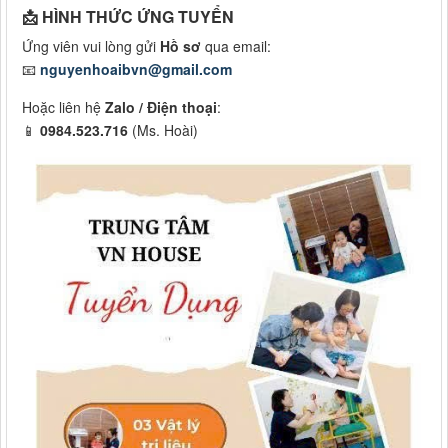
📩 HÌNH THỨC ỨNG TUYỂN
Ứng viên vui lòng gửi
Hồ sơ
qua email:
📧
nguyenhoaibvn@gmail.com
Hoặc liên hệ
Zalo / Điện thoại
:
📱
0984.523.716
(Ms. Hoài)