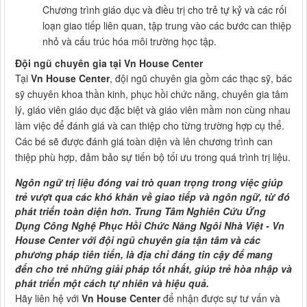
Chương trình giáo dục và điều trị cho trẻ tự kỷ và các rối
loạn giao tiếp liên quan, tập trung vào các bước can thiệp
nhỏ và cấu trúc hóa môi trường học tập.
Đội ngũ chuyên gia tại Vn House Center
Tại
Vn House Center
, đội ngũ chuyên gia gồm các thạc sỹ, bác
sỹ chuyên khoa thần kinh, phục hồi chức năng, chuyên gia tâm
lý, giáo viên giáo dục đặc biệt và giáo viên mầm non cùng nhau
làm việc để đánh giá và can thiệp cho từng trường hợp cụ thể.
Các bé sẽ được đánh giá toàn diện và lên chương trình can
thiệp phù hợp, đảm bảo sự tiến bộ tối ưu trong quá trình trị liệu.
Ngôn ngữ trị liệu đóng vai trò quan trọng trong việc giúp
trẻ vượt qua các khó khăn về giao tiếp và ngôn ngữ, từ đó
phát triển toàn diện hơn. Trung Tâm Nghiên Cứu Ứng
Dụng Công Nghệ Phục Hồi Chức Năng Ngôi Nhà Việt - Vn
House Center với đội ngũ chuyên gia tận tâm và các
phương pháp tiên tiến, là địa chỉ đáng tin cậy để mang
đến cho trẻ những giải pháp tốt nhất, giúp trẻ hòa nhập và
phát triển một cách tự nhiên và hiệu quả.
Hãy liên hệ với
Vn House Center
để nhận được sự tư vấn và