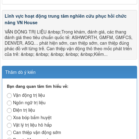
Lĩnh vực hoạt động trung tâm nghiên cứu phục hồi chức
năng VN House
VẬN ĐỘNG TRỊ LIỆU &nbsp;Trong khám, đánh giá, các thang
đánh giá theo tiêu chuẩn quốc tế: ASHWORTH, GMFM, GMFCS,
DENVER, ASQ… phát hiện sớm, can thiệp sớm, can thiệp đúng
phác đồ với từng trẻ. Can thiệp vận động thô theo mốc phát triển
của trẻ: &nbsp; &nbsp; &nbsp; &nbsp; &nbsp;Kiểm...
Thăm dò ý kiến
Bạn đang quan tâm tìm hiểu về:
Vận động trị liệu
Ngôn ngữ trị liệu
Điện trị liệu
Xoa bóp bấm huyệt
Vật lý trị liệu hô hấp
Can thiệp vận động sớm