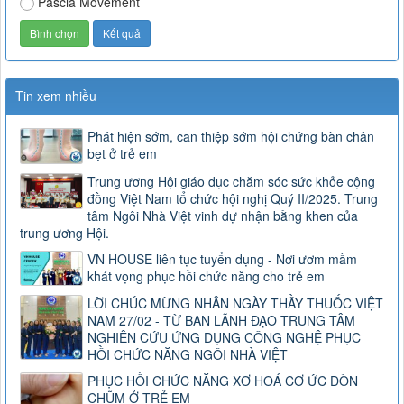
Pascia Movement
Tin xem nhiều
Phát hiện sớm, can thiệp sớm hội chứng bàn chân
bẹt ở trẻ em
Trung ương Hội giáo dục chăm sóc sức khỏe cộng
đồng Việt Nam tổ chức hội nghị Quý II/2025. Trung
tâm Ngôi Nhà Việt vinh dự nhận bằng khen của
trung ương Hội.
VN HOUSE liên tục tuyển dụng - Nơi ươm mầm
khát vọng phục hồi chức năng cho trẻ em
LỜI CHÚC MỪNG NHÂN NGÀY THẦY THUỐC VIỆT
NAM 27/02 - TỪ BAN LÃNH ĐẠO TRUNG TÂM
NGHIÊN CỨU ỨNG DỤNG CÔNG NGHỆ PHỤC
HỒI CHỨC NĂNG NGÔI NHÀ VIỆT
PHỤC HỒI CHỨC NĂNG XƠ HOÁ CƠ ỨC ĐÒN
CHŨM Ở TRẺ EM