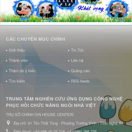
CÁC CHUYÊN MỤC CHÍNH
Giới thiệu
Tin Tức
Thành viên
Liên hệ
Thăm dò ý kiến
Quảng cáo
Tìm kiếm
RSS-feeds
TRUNG TÂM NGHIÊN CỨU ỨNG DỤNG CÔNG NGHỆ
PHỤC HỒI CHỨC NĂNG NGÔI NHÀ VIỆT
(
)
TRỤ SỞ CHÍNH
VN HOUSE CENTER
Địa chỉ:
61 Tôn Thất Tùng - Phường Trường Vinh - Tỉnh Nghệ An
Điện thoại:
+84-098 45 23 716
+840984.766 736