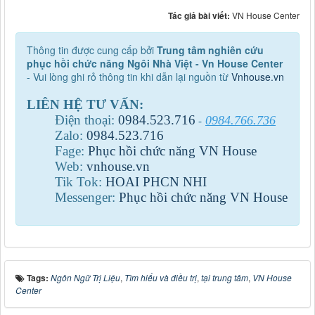
Tác giả bài viết:
VN House Center
Thông tin được cung cấp bởi
Trung tâm nghiên cứu
phục hồi chức năng Ngôi Nhà Việt - Vn House Center
- Vui lòng ghi rỏ thông tin khi dẫn lại nguồn từ
Vnhouse.vn
LIÊN HỆ TƯ VẤN:
Điện thoại:
0984
.
523
.
716
0984.766.736
-
Zalo:
0984
.
523
.
716
Fage:
Phục hồi chức năng VN House
Web:
vnhouse.vn
Tik Tok:
HOAI PHCN NHI
Messenger:
Phục hồi chức năng VN House
Tags:
Ngôn Ngữ Trị Liệu
,
Tìm hiểu và điều trị
,
tại trung tâm
,
VN House
Center