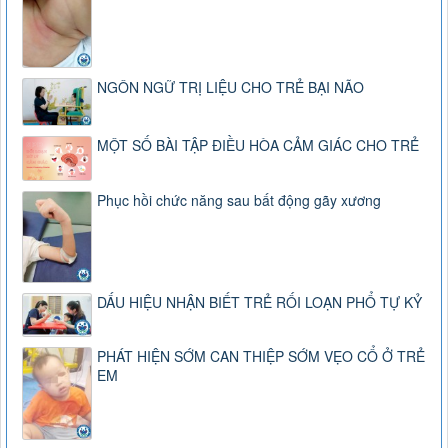
NGÔN NGỮ TRỊ LIỆU CHO TRẺ BẠI NÃO
MỘT SỐ BÀI TẬP ĐIỀU HÒA CẢM GIÁC CHO TRẺ
Phục hồi chức năng sau bất động gãy xương
DẤU HIỆU NHẬN BIẾT TRẺ RỐI LOẠN PHỔ TỰ KỶ
PHÁT HIỆN SỚM CAN THIỆP SỚM VẸO CỔ Ở TRẺ
EM