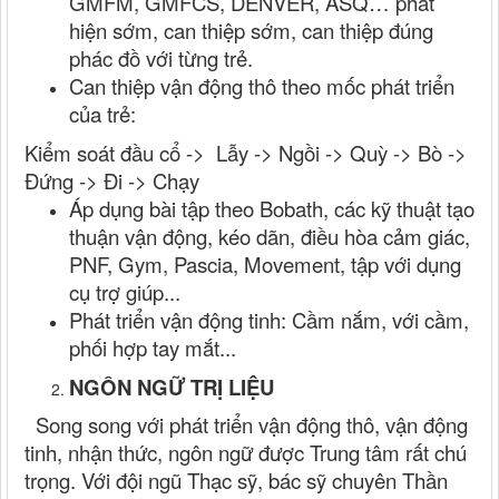
GMFM, GMFCS, DENVER, ASQ… phát
hiện sớm, can thiệp sớm, can thiệp đúng
phác đồ với từng trẻ.
Can thiệp vận động thô theo mốc phát triển
của trẻ:
Kiểm soát đầu cổ -> Lẫy -> Ngồi -> Quỳ -> Bò ->
Đứng -> Đi -> Chạy
Áp dụng bài tập theo Bobath, các kỹ thuật tạo
thuận vận động, kéo dãn, điều hòa cảm giác,
PNF, Gym, Pascia,
Movement
, tập với dụng
cụ trợ giúp...
Phát triển vận động tinh: Cầm nắm, với cầm,
phối hợp tay mắt...
NGÔN NGỮ TRỊ LIỆU
Song song với phát triển vận động thô, vận động
tinh, nhận thức, ngôn ngữ được Trung tâm rất chú
trọng. Với đội ngũ Thạc sỹ, bác sỹ chuyên Thần