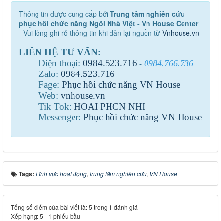
Thông tin được cung cấp bởi
Trung tâm nghiên cứu
phục hồi chức năng Ngôi Nhà Việt - Vn House Center
- Vui lòng ghi rỏ thông tin khi dẫn lại nguồn từ
Vnhouse.vn
LIÊN HỆ TƯ VẤN:
Điện thoại:
0984
.
523
.
716
0984.766.736
-
Zalo:
0984
.
523
.
716
Fage:
Phục hồi chức năng VN House
Web:
vnhouse.vn
Tik Tok:
HOAI PHCN NHI
Messenger:
Phục hồi chức năng VN House
Tags:
Lĩnh vực hoạt động
,
trung tâm nghiên cứu
,
VN House
Tổng số điểm của bài viết là: 5 trong 1 đánh giá
Xếp hạng:
5
-
1
phiếu bầu