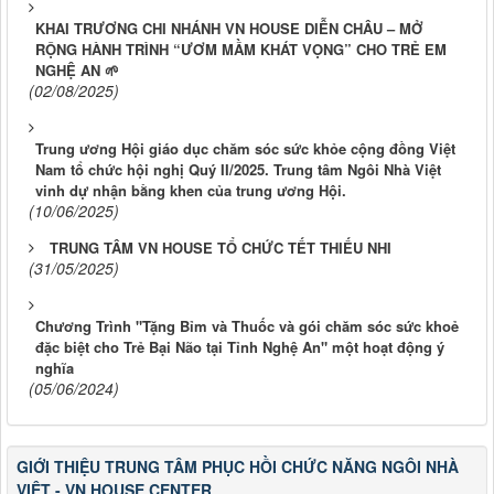
KHAI TRƯƠNG CHI NHÁNH VN HOUSE DIỄN CHÂU – MỞ
RỘNG HÀNH TRÌNH “ƯƠM MẦM KHÁT VỌNG” CHO TRẺ EM
NGHỆ AN 🌱
(02/08/2025)
Trung ương Hội giáo dục chăm sóc sức khỏe cộng đồng Việt
Nam tổ chức hội nghị Quý II/2025. Trung tâm Ngôi Nhà Việt
vinh dự nhận bằng khen của trung ương Hội.
(10/06/2025)
TRUNG TÂM VN HOUSE TỔ CHỨC TẾT THIẾU NHI
(31/05/2025)
Chương Trình "Tặng Bỉm và Thuốc và gói chăm sóc sức khoẻ
đặc biệt cho Trẻ Bại Não tại Tỉnh Nghệ An" một hoạt động ý
nghĩa
(05/06/2024)
GIỚI THIỆU TRUNG TÂM PHỤC HỒI CHỨC NĂNG NGÔI NHÀ
VIỆT - VN HOUSE CENTER