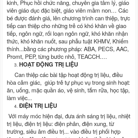
kinh, Phục hồi chức năng, chuyên gia tâm lý, giáo
viên giáo dục đặc biệt, giáo viên mầm non… Các
bé được đánh giá, lên chương trình can thiệp
,
trực
tiếp
can thiệp
cho những trẻ có khó khăn về giao
tiếp, ngôn ngữ, rối loạn ngôn ngữ, khó khăn nhận
thức, khó khăn nuốt, sau phẫu tuật KHMV, Khiếm
thính...bằng các phương pháp: ABA, PEC
S
, AAC,
Promt
,
PEP, từng bước nhỏ, TEACCH
.
…
HOẠT ĐỘNG TRỊ LIỆU
Can thiệp các bài tập hoạt động trị liệu, điều
hòa cảm giác, giúp trẻ tự phục vụ trong sinh hoạt:
ăn, uống, mặc quần áo, vệ sinh, tắm rửa, học tập,
làm việc...
ĐIỆN TRỊ LIỆU
Với máy móc hiện đại, đưa ánh sáng trị liệu, nhiệt
trị liệu, điện trị liệu: điện phân, điện xung, từ
trường, siêu âm điều trị... vào điều trị phối hợp