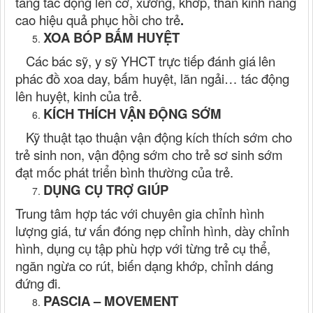
tăng tác động lên cơ, xương, khớp, thần kinh nâng
cao hiệu quả phục hồi cho trẻ
.
XOA BÓP BẤM HUYỆT
Các bác sỹ, y sỹ YHCT trực tiếp đánh giá
lên
phác đồ xoa day, bấm huyệt, lăn ngải… tác động
lên huyệt, kinh của trẻ
.
KÍCH THÍCH VẬN ĐỘNG SỚM
Kỹ thuật tạo thuận vận động kích thích sớm cho
trẻ sinh non, vận động sớm cho trẻ sơ sinh sớm
đạt mốc phát triển bình thường của trẻ.
DỤNG CỤ TRỢ GIÚP
Trung tâm hợp tác với chuyên gia chỉnh hình
l
ượng giá, tư vấn đóng nẹp chỉnh hình,
dày chỉnh
hình,
dụng cụ tập phù hợp với từn
g
trẻ cụ thể,
ngăn ngừa co rút, biến dạng khớp, chỉnh dáng
đứng đi.
PASCIA – MOVEMENT