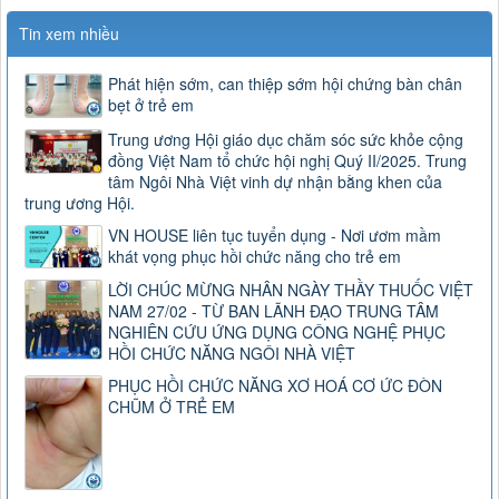
Tin xem nhiều
Phát hiện sớm, can thiệp sớm hội chứng bàn chân
bẹt ở trẻ em
Trung ương Hội giáo dục chăm sóc sức khỏe cộng
đồng Việt Nam tổ chức hội nghị Quý II/2025. Trung
tâm Ngôi Nhà Việt vinh dự nhận bằng khen của
trung ương Hội.
VN HOUSE liên tục tuyển dụng - Nơi ươm mầm
khát vọng phục hồi chức năng cho trẻ em
LỜI CHÚC MỪNG NHÂN NGÀY THẦY THUỐC VIỆT
NAM 27/02 - TỪ BAN LÃNH ĐẠO TRUNG TÂM
NGHIÊN CỨU ỨNG DỤNG CÔNG NGHỆ PHỤC
HỒI CHỨC NĂNG NGÔI NHÀ VIỆT
PHỤC HỒI CHỨC NĂNG XƠ HOÁ CƠ ỨC ĐÒN
CHŨM Ở TRẺ EM