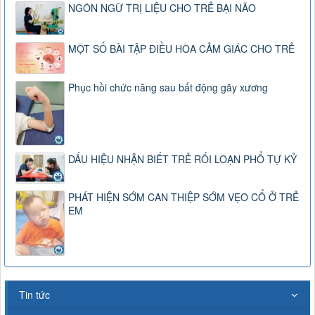
NGÔN NGỮ TRỊ LIỆU CHO TRẺ BẠI NÃO
MỘT SỐ BÀI TẬP ĐIỀU HÒA CẢM GIÁC CHO TRẺ
Phục hồi chức năng sau bất động gãy xương
DẤU HIỆU NHẬN BIẾT TRẺ RỐI LOẠN PHỔ TỰ KỶ
PHÁT HIỆN SỚM CAN THIỆP SỚM VẸO CỔ Ở TRẺ
EM
Tin tức