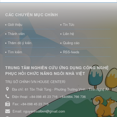
CÁC CHUYÊN MỤC CHÍNH
Giới thiệu
Tin Tức
Thành viên
Liên hệ
Thăm dò ý kiến
Quảng cáo
Tìm kiếm
RSS-feeds
TRUNG TÂM NGHIÊN CỨU ỨNG DỤNG CÔNG NGHỆ
PHỤC HỒI CHỨC NĂNG NGÔI NHÀ VIỆT
(
)
TRỤ SỞ CHÍNH
VN HOUSE CENTER
Địa chỉ:
61 Tôn Thất Tùng - Phường Trường Vinh - Tỉnh Nghệ An
Điện thoại:
+84-098 45 23 716
+840984.766 736
Fax:
+84-098 45 23 716
Email:
nguyenhoaibvn@gmail.com