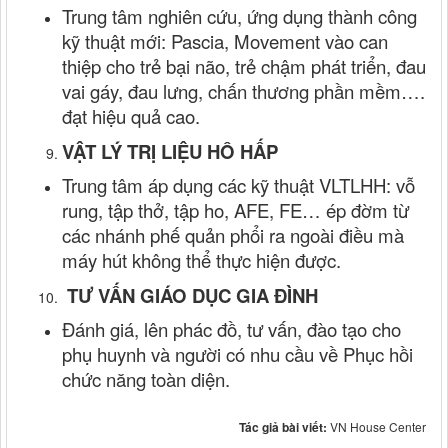
Trung tâm nghiên cứu, ứng dụng thành công
kỹ thuật mới: Pascia, Movement vào
can
thiệp
cho trẻ bại não, trẻ chậm phát triển, đau
vai gáy, đau lưng
, chấn thương phần mềm
….
đ
ạt hiệu quả cao.
VẬT LÝ TRỊ LIỆU HÔ HẤP
Trung tâm áp dụng các kỹ thuật VLTLHH: vỗ
rung, tập thở, tập ho, AFE, FE
… ép đờm từ
các nhánh phế quản phổi ra ngoài điều mà
máy hút không thể thực hiện được.
TƯ VẤN GIÁO DỤC GIA ĐÌNH
Đánh giá, lên phác đồ, tư vấn, đào tạo cho
phụ huynh và người có nhu cầu về Phục hồi
chức năng toàn diện.
Tác giả bài viết:
VN House Center