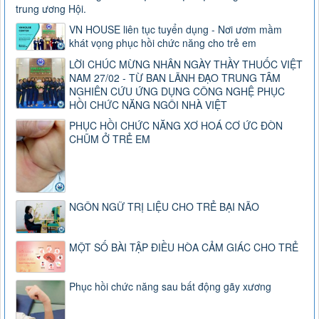
trung ương Hội.
VN HOUSE liên tục tuyển dụng - Nơi ươm mầm
khát vọng phục hồi chức năng cho trẻ em
LỜI CHÚC MỪNG NHÂN NGÀY THẦY THUỐC VIỆT
NAM 27/02 - TỪ BAN LÃNH ĐẠO TRUNG TÂM
NGHIÊN CỨU ỨNG DỤNG CÔNG NGHỆ PHỤC
HỒI CHỨC NĂNG NGÔI NHÀ VIỆT
PHỤC HỒI CHỨC NĂNG XƠ HOÁ CƠ ỨC ĐÒN
CHŨM Ở TRẺ EM
NGÔN NGỮ TRỊ LIỆU CHO TRẺ BẠI NÃO
MỘT SỐ BÀI TẬP ĐIỀU HÒA CẢM GIÁC CHO TRẺ
Phục hồi chức năng sau bất động gãy xương