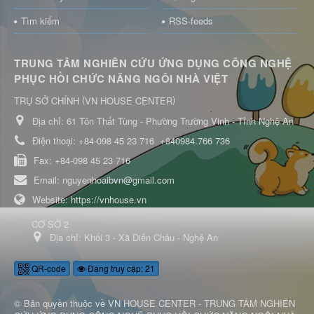
Tìm kiếm
RSS-feeds
TRUNG TÂM NGHIÊN CỨU ỨNG DỤNG CÔNG NGHỆ
PHỤC HỒI CHỨC NĂNG NGÔI NHÀ VIỆT
(
)
TRỤ SỞ CHÍNH
VN HOUSE CENTER
Địa chỉ:
61 Tôn Thất Tùng - Phường Trường Vinh - Tỉnh Nghệ An
Điện thoại:
+84-098 45 23 716
+840984.766 736
Fax:
+84-098 45 23 716
Email:
nguyenhoaibvn@gmail.com
Website:
https://vnhouse.vn
CƠ SỞ 2
Địa chỉ:
Khối 3 - Xã Diễn Châu - Nghệ An
QR-code
Đang truy cập: 21
© Bản quyền thuộc về
VN HOUSE CENTER - TRUNG TÂM NGHIÊN