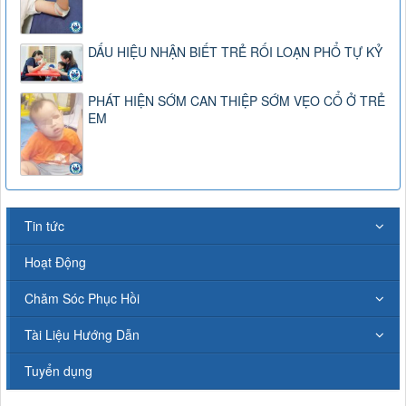
DẤU HIỆU NHẬN BIẾT TRẺ RỐI LOẠN PHỔ TỰ KỶ
PHÁT HIỆN SỚM CAN THIỆP SỚM VẸO CỔ Ở TRẺ
EM
Tin tức
Hoạt Động
Chăm Sóc Phục Hồi
Tài Liệu Hướng Dẫn
Tuyển dụng