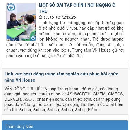
MỘT SỐ BÀI TẬP CHỈNH NÓI NGỌNG Ở
TRẺ
17:15 10/12/2025
Tình trạng trẻ nói ngọng, nói lắp thường gặp
ở trẻ nhỏ dưới 3 tuổi, hay gặp nhất trẻ có khe
hở môi, khe hở vòm, dính phanh lưỡi... một số
lớn không rõ nguyên nhân. Trẻ được hướng
dẫn sửa lỗi phát âm sớm con sẽ nói chuẩn, đúng âm, đọc
chuẩn, viết đúng khi con vào lớp 1. Trung tâm VN House gửi tới
phụ huynh một số bài tập sửa lỗi phát âm.
Lĩnh vực hoạt động trung tâm nghiên cứu phục hồi chức
năng VN House
VẬN ĐỘNG TRỊ LIỆU &nbsp;Trong khám, đánh giá, các thang
đánh giá theo tiêu chuẩn quốc tế: ASHWORTH, GMFM, GMFCS,
DENVER, ASQ… phát hiện sớm, can thiệp sớm, can thiệp đúng
phác đồ với từng trẻ. Can thiệp vận động thô theo mốc phát triển
của trẻ: &nbsp; &nbsp; &nbsp; &nbsp; &nbsp;Kiểm...
Thăm dò ý kiến