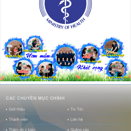
CÁC CHUYÊN MỤC CHÍNH
Giới thiệu
Tin Tức
Thành viên
Liên hệ
Thăm dò ý kiến
Quảng cáo