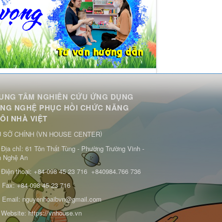
UNG TÂM NGHIÊN CỨU ỨNG DỤNG
NG NGHỆ PHỤC HỒI CHỨC NĂNG
ÔI NHÀ VIỆT
(
)
 SỞ CHÍNH
VN HOUSE CENTER
Địa chỉ:
61 Tôn Thất Tùng - Phường Trường Vinh -
h Nghệ An
Điện thoại:
+84-098 45 23 716
+840984.766 736
Fax:
+84-098 45 23 716
Email:
nguyenhoaibvn@gmail.com
Website:
https://vnhouse.vn