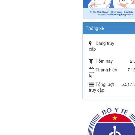
Thống kê
Đang truy
cập
Hôm nay
2,
Tháng hiện
71,
tại
Tổng lượt
5,517,
truy cập