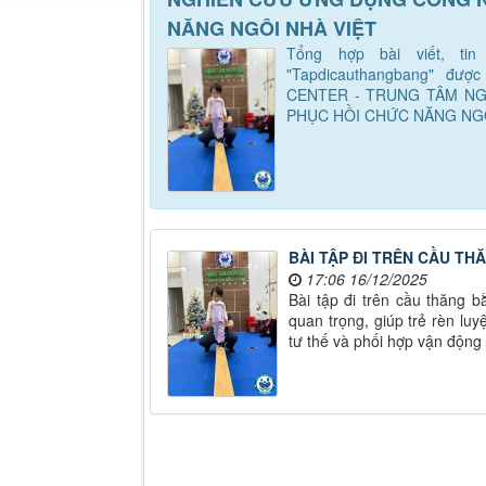
NĂNG NGÔI NHÀ VIỆT
Tổng hợp bài viết, ti
"Tapdicauthangbang" đượ
CENTER - TRUNG TÂM N
PHỤC HỒI CHỨC NĂNG NGÔ
BÀI TẬP ĐI TRÊN CẦU T
17:06 16/12/2025
Bài tập đi trên cầu thăng b
quan trọng, giúp trẻ rèn lu
tư thế và phối hợp vận động 