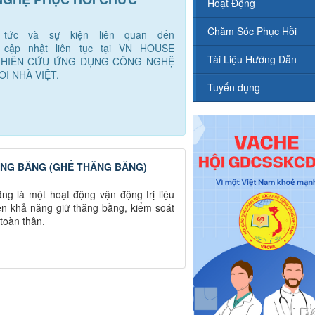
Hoạt Động
Chăm Sóc Phục Hồi
n tức và sự kiện liên quan đến
c cập nhật liên tục tại VN HOUSE
Tài Liệu Hướng Dẫn
GHIÊN CỨU ỨNG DỤNG CÔNG NGHỆ
I NHÀ VIỆT.
Tuyển dụng
HĂNG BẰNG (GHẾ THĂNG BẰNG)
ằng là một hoạt động vận động trị liệu
yện khả năng giữ thăng bằng, kiểm soát
toàn thân.