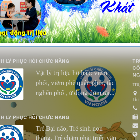
H LÝ PHỤC HỒI CHỨC NĂNG
TR
CÔ
Vật lý trị liệu hô hấp: viêm
NG
phổi, viêm phế quản phổi, tắc
TRỤ
nghẽn phổi, ứ đọng đờm rãi...
Tỉn
H LÝ PHỤC HỒI CHỨC NĂNG
Trẻ Bại não,
Trẻ sinh non
tháng,
Trẻ chậm phát triển vận