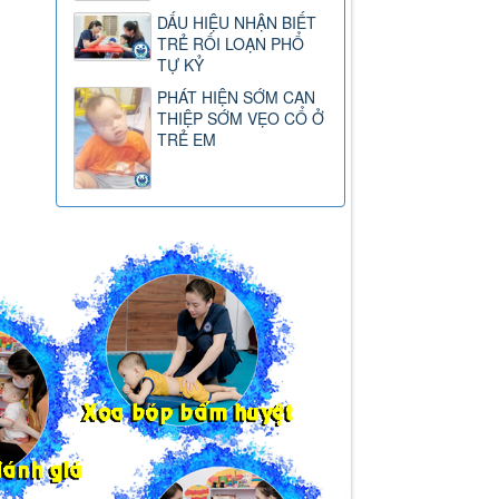
DẤU HIỆU NHẬN BIẾT
TRẺ RỐI LOẠN PHỔ
TỰ KỶ
PHÁT HIỆN SỚM CAN
THIỆP SỚM VẸO CỔ Ở
TRẺ EM