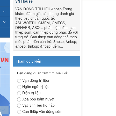
VN House
VẬN ĐỘNG TRỊ LIỆU &nbsp;Trong
khám, đánh giá, các thang đánh giá
theo tiêu chuẩn quốc tế:
ASHWORTH, GMFM, GMFCS,
DENVER, ASQ… phát hiện sớm, can
thiệp sớm, can thiệp đúng phác đồ với
từng trẻ. Can thiệp vận động thô theo
mốc phát triển của trẻ: &nbsp; &nbsp;
&nbsp; &nbsp; &nbsp;Kiểm...
Thăm dò ý kiến
Bạn đang quan tâm tìm hiểu về:
Vận động trị liệu
Ngôn ngữ trị liệu
Điện trị liệu
Xoa bóp bấm huyệt
Vật lý trị liệu hô hấp
Can thiệp vận động sớm