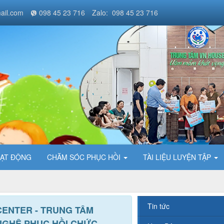
ail.com
098 45 23 716
Zalo: 098 45 23 716
ẠT ĐỘNG
CHĂM SÓC PHỤC HỒI
TÀI LIỆU LUYỆN TẬP
Tin tức
 CENTER - TRUNG TÂM
NGHỆ PHỤC HỒI CHỨC