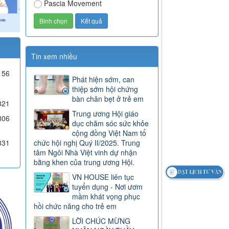
Pascia Movement
Tin xem nhiều
56
Phát hiện sớm, can
thiệp sớm hội chứng
bàn chân bẹt ở trẻ em
821
Trung ương Hội giáo
806
dục chăm sóc sức khỏe
cộng đồng Việt Nam tổ
331
chức hội nghị Quý II/2025. Trung
tâm Ngôi Nhà Việt vinh dự nhận
bằng khen của trung ương Hội.
VN HOUSE liên tục
tuyển dụng - Nơi ươm
mầm khát vọng phục
hồi chức năng cho trẻ em
LỜI CHÚC MỪNG