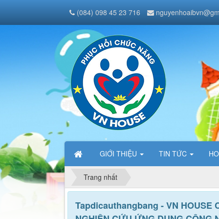
(084) 098 45 23 716
nguyenhoaibvn@gm
GIỚI THIỆU
TIN TỨC
HO
Trang nhất
Tapdicauthangbang - VN HOUSE
NGHIÊN CỨU ỨNG DỤNG CÔNG 