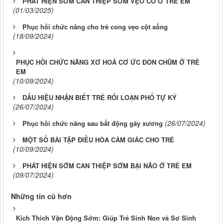
PHÁT HIỆN SỚM CAN THIỆP SỚM VẸO CỔ Ở TRẺ EM
(01/03/2025)
Phục hồi chức năng cho trẻ cong vẹo cột sống
(18/09/2024)
PHỤC HỒI CHỨC NĂNG XƠ HOÁ CƠ ỨC ĐÒN CHŨM Ở TRẺ
EM
(10/09/2024)
DẤU HIỆU NHẬN BIẾT TRẺ RỐI LOẠN PHỔ TỰ KỶ
(26/07/2024)
(26/07/2024)
Phục hồi chức năng sau bất động gãy xương
MỘT SỐ BÀI TẬP ĐIỀU HÒA CẢM GIÁC CHO TRẺ
(10/09/2024)
PHÁT HIỆN SỚM CAN THIỆP SỚM BẠI NÃO Ở TRẺ EM
(09/07/2024)
Những tin cũ hơn
Kích Thích Vận Động Sớm: Giúp Trẻ Sinh Non và Sơ Sinh