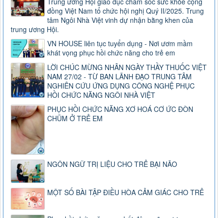
Trung ương Hội giáo dục chăm sóc sức khỏe cộng
đồng Việt Nam tổ chức hội nghị Quý II/2025. Trung
tâm Ngôi Nhà Việt vinh dự nhận bằng khen của
trung ương Hội.
VN HOUSE liên tục tuyển dụng - Nơi ươm mầm
khát vọng phục hồi chức năng cho trẻ em
LỜI CHÚC MỪNG NHÂN NGÀY THẦY THUỐC VIỆT
NAM 27/02 - TỪ BAN LÃNH ĐẠO TRUNG TÂM
NGHIÊN CỨU ỨNG DỤNG CÔNG NGHỆ PHỤC
HỒI CHỨC NĂNG NGÔI NHÀ VIỆT
PHỤC HỒI CHỨC NĂNG XƠ HOÁ CƠ ỨC ĐÒN
CHŨM Ở TRẺ EM
NGÔN NGỮ TRỊ LIỆU CHO TRẺ BẠI NÃO
MỘT SỐ BÀI TẬP ĐIỀU HÒA CẢM GIÁC CHO TRẺ