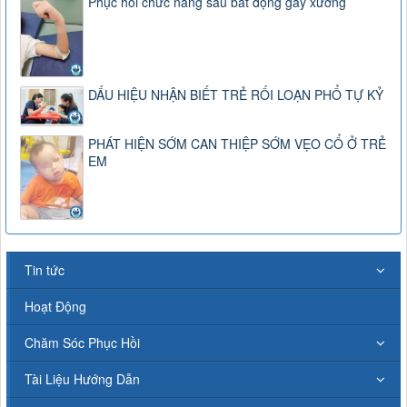
Phục hồi chức năng sau bất động gãy xương
DẤU HIỆU NHẬN BIẾT TRẺ RỐI LOẠN PHỔ TỰ KỶ
PHÁT HIỆN SỚM CAN THIỆP SỚM VẸO CỔ Ở TRẺ
EM
Tin tức
Hoạt Động
Chăm Sóc Phục Hồi
Tài Liệu Hướng Dẫn