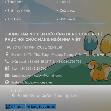
Thành viên
Liên hệ
Thăm dò ý kiến
Quảng cáo
Tìm kiếm
RSS-feeds
TRUNG TÂM NGHIÊN CỨU ỨNG DỤNG CÔNG NGHỆ
PHỤC HỒI CHỨC NĂNG NGÔI NHÀ VIỆT
(
)
TRỤ SỞ CHÍNH
VN HOUSE CENTER
Địa chỉ:
61 Tôn Thất Tùng - Phường Trường Vinh - Tỉnh Nghệ An
Điện thoại:
+84-098 45 23 716
+840984.766 736
Fax:
+84-098 45 23 716
Email:
nguyenhoaibvn@gmail.com
Website:
https://vnhouse.vn
CƠ SỞ 2
Địa chỉ:
Khối 3 - Xã Diễn Châu - Nghệ An
QR-code
Đang truy cập: 26