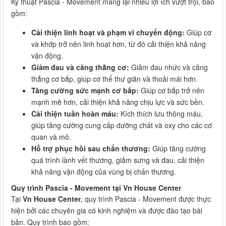
Kỹ thuật Pascia - Movement mang lại nhiều lợi ích vượt trội, bao
gồm:
Cải thiện linh hoạt và phạm vi chuyển động:
Giúp cơ
và khớp trở nên linh hoạt hơn, từ đó cải thiện khả năng
vận động.
Giảm đau và căng thẳng cơ:
Giảm đau nhức và căng
thẳng cơ bắp, giúp cơ thể thư giãn và thoải mái hơn.
Tăng cường sức mạnh cơ bắp:
Giúp cơ bắp trở nên
mạnh mẽ hơn, cải thiện khả năng chịu lực và sức bền.
Cải thiện tuần hoàn máu:
Kích thích lưu thông máu,
giúp tăng cường cung cấp dưỡng chất và oxy cho các cơ
quan và mô.
Hỗ trợ phục hồi sau chấn thương:
Giúp tăng cường
quá trình lành vết thương, giảm sưng và đau, cải thiện
khả năng vận động của vùng bị chấn thương.
Quy trình Pascia - Movement tại Vn House Center
Tại
Vn House Center
, quy trình Pascia - Movement được thực
hiện bởi các chuyên gia có kinh nghiệm và được đào tạo bài
bản. Quy trình bao gồm: