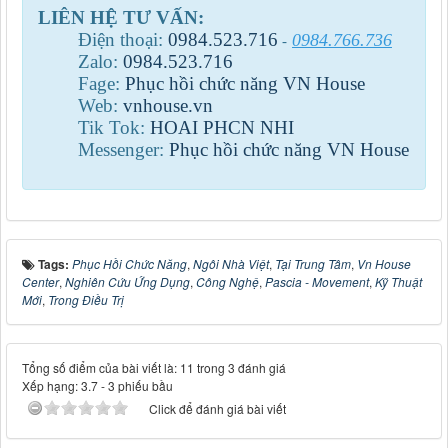
LIÊN HỆ TƯ VẤN:
Điện thoại:
0984
.
523
.
716
0984.766.736
-
Zalo:
0984
.
523
.
716
Fage:
Phục hồi chức năng VN House
Web:
vnhouse.vn
Tik Tok:
HOAI PHCN NHI
Messenger:
Phục hồi chức năng VN House
Tags:
Phục Hồi Chức Năng
,
Ngôi Nhà Việt
,
Tại Trung Tâm
,
Vn House
Center
,
Nghiên Cứu Ứng Dụng
,
Công Nghệ
,
Pascia - Movement
,
Kỹ Thuật
Mới
,
Trong Điều Trị
Tổng số điểm của bài viết là: 11 trong 3 đánh giá
Xếp hạng:
3.7
-
3
phiếu bầu
Click để đánh giá bài viết