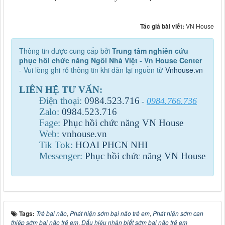
Tác giả bài viết:
VN House
Thông tin được cung cấp bởi
Trung tâm nghiên cứu
phục hồi chức năng Ngôi Nhà Việt - Vn House Center
- Vui lòng ghi rỏ thông tin khi dẫn lại nguồn từ
Vnhouse.vn
LIÊN HỆ TƯ VẤN:
Điện thoại:
0984
.
523
.
716
0984.766.736
-
Zalo:
0984
.
523
.
716
Fage:
Phục hồi chức năng VN House
Web:
vnhouse.vn
Tik Tok:
HOAI PHCN NHI
Messenger:
Phục hồi chức năng VN House
Tags:
Trẻ bại não
,
Phát hiện sớm bại não trẻ em
,
Phát hiện sớm can
thiệp sớm bại não trẻ em
,
Dấu hiệu nhận biết sớm bại não trẻ em