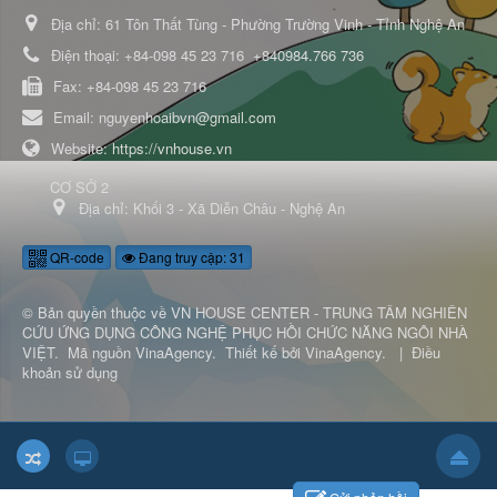
Địa chỉ:
61 Tôn Thất Tùng - Phường Trường Vinh - Tỉnh Nghệ An
Điện thoại:
+84-098 45 23 716
+840984.766 736
Fax:
+84-098 45 23 716
Email:
nguyenhoaibvn@gmail.com
Website:
https://vnhouse.vn
CƠ SỞ 2
Địa chỉ:
Khối 3 - Xã Diễn Châu - Nghệ An
QR-code
Đang truy cập: 31
© Bản quyền thuộc về
VN HOUSE CENTER - TRUNG TÂM NGHIÊN
CỨU ỨNG DỤNG CÔNG NGHỆ PHỤC HỒI CHỨC NĂNG NGÔI NHÀ
VIỆT
.
Mã nguồn
VinaAgency
.
Thiết kế bởi
VinaAgency
.
|
Điều
khoản sử dụng