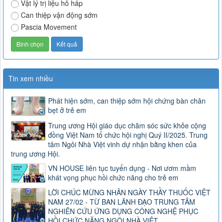
Vật lý trị liệu hô hấp
Can thiệp vận động sớm
Pascia Movement
Tin xem nhiều
Phát hiện sớm, can thiệp sớm hội chứng bàn chân
bẹt ở trẻ em
Trung ương Hội giáo dục chăm sóc sức khỏe cộng
đồng Việt Nam tổ chức hội nghị Quý II/2025. Trung
tâm Ngôi Nhà Việt vinh dự nhận bằng khen của
trung ương Hội.
VN HOUSE liên tục tuyển dụng - Nơi ươm mầm
khát vọng phục hồi chức năng cho trẻ em
LỜI CHÚC MỪNG NHÂN NGÀY THẦY THUỐC VIỆT
NAM 27/02 - TỪ BAN LÃNH ĐẠO TRUNG TÂM
NGHIÊN CỨU ỨNG DỤNG CÔNG NGHỆ PHỤC
HỒI CHỨC NĂNG NGÔI NHÀ VIỆT