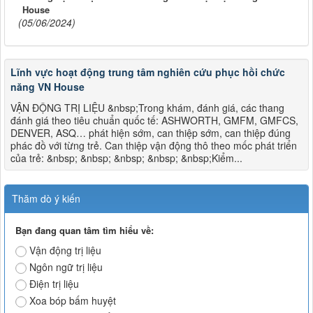
House
(05/06/2024)
Lĩnh vực hoạt động trung tâm nghiên cứu phục hồi chức
năng VN House
VẬN ĐỘNG TRỊ LIỆU &nbsp;Trong khám, đánh giá, các thang
đánh giá theo tiêu chuẩn quốc tế: ASHWORTH, GMFM, GMFCS,
DENVER, ASQ… phát hiện sớm, can thiệp sớm, can thiệp đúng
phác đồ với từng trẻ. Can thiệp vận động thô theo mốc phát triển
của trẻ: &nbsp; &nbsp; &nbsp; &nbsp; &nbsp;Kiểm...
Thăm dò ý kiến
Bạn đang quan tâm tìm hiểu về:
Vận động trị liệu
Ngôn ngữ trị liệu
Điện trị liệu
Xoa bóp bấm huyệt