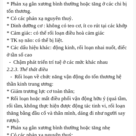
* Phản xạ gân xương bình thường hoặc tăng ở các chi bị
tổn thương.
* Có các phản xạ nguyên thuỷ.
* Dinh dưỡng cơ : không có teo cơ, ít co rút tại các khớp
* Cảm giác: có thể rối loạn điều hoà cảm giác
* TK sọ não: có thể bị liệt.
* Các dấu hiệu khác: động kinh, rối loạn nhai nuốt, điếc
ở tần số cao
- Chậm phát triển trí tuệ ở các mức khác nhau
2.2.3. Thể thất điều
- Rối loạn về chức năng vận động do tổn thương hệ
thần kinh trung ương:
* Giảm trương lực cơ toàn thân;
* Rối loạn hoặc mất điều phối vận động hữu ý (quá tầm,
rối tầm, không thực hiện được động tác tinh vi, rối loạn
thăng bằng đầu cổ và thân mình, dáng đi như người say
rượu).
* Phản xạ gân xương bình thường hoặc tăng nhẹ
* Có các phản xạ nguyên thuỷ: