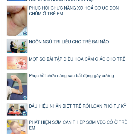
PHỤC HỒI CHỨC NĂNG XƠ HOÁ CƠ ỨC ĐÒN
CHŨM Ở TRẺ EM
NGÔN NGỮ TRỊ LIỆU CHO TRẺ BẠI NÃO
MỘT SỐ BÀI TẬP ĐIỀU HÒA CẢM GIÁC CHO TRẺ
Phục hồi chức năng sau bất động gãy xương
DẤU HIỆU NHẬN BIẾT TRẺ RỐI LOẠN PHỔ TỰ KỶ
PHÁT HIỆN SỚM CAN THIỆP SỚM VẸO CỔ Ở TRẺ
EM