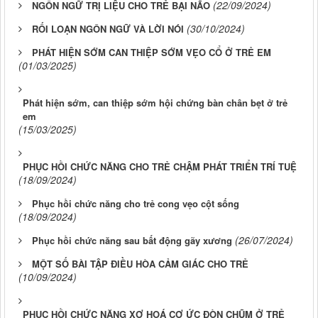
(22/09/2024)
NGÔN NGỮ TRỊ LIỆU CHO TRẺ BẠI NÃO
(30/10/2024)
RỐI LOẠN NGÔN NGỮ VÀ LỜI NÓI
PHÁT HIỆN SỚM CAN THIỆP SỚM VẸO CỔ Ở TRẺ EM
(01/03/2025)
Phát hiện sớm, can thiệp sớm hội chứng bàn chân bẹt ở trẻ
em
(15/03/2025)
PHỤC HỒI CHỨC NĂNG CHO TRẺ CHẬM PHÁT TRIỂN TRÍ TUỆ
(18/09/2024)
Phục hồi chức năng cho trẻ cong vẹo cột sống
(18/09/2024)
(26/07/2024)
Phục hồi chức năng sau bất động gãy xương
MỘT SỐ BÀI TẬP ĐIỀU HÒA CẢM GIÁC CHO TRẺ
(10/09/2024)
PHỤC HỒI CHỨC NĂNG XƠ HOÁ CƠ ỨC ĐÒN CHŨM Ở TRẺ