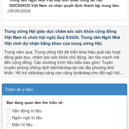
GDCSSKCĐ Việt Nam và nhận quyết định thành lập trung tâm.
(05/06/2024)
Trung ương Hội giáo dục chăm sóc sức khỏe cộng đồng
Việt Nam tổ chức hội nghị Quý II/2025. Trung tâm Ngôi Nhà
Việt vinh dự nhận bằng khen của trung ương Hội.
Trong năm qua, Trung ương Hội đã triển khai hiệu quả các hoạt
động giáo dục, chăm sóc sức khỏe chủ động, lan tỏa mạnh mẽ
đến cộng đồng. Các chương trình tiêu biểu bao gồm: Tuyên
truyền phòng chống dịch bệnh&nbsp;tại các địa phương khó
khăn. Hỗ trợ và&nbsp;nâng cao năng lực&nbsp;cho đội ngũ hội...
Thăm dò ý kiến
Bạn đang quan tâm tìm hiểu về:
Vận động trị liệu
Ngôn ngữ trị liệu
Điện trị liệu