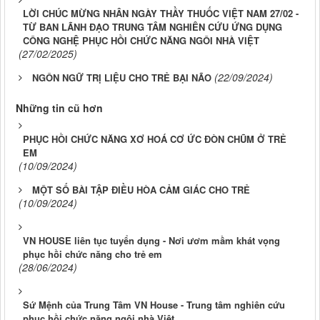
LỜI CHÚC MỪNG NHÂN NGÀY THẦY THUỐC VIỆT NAM 27/02 -
TỪ BAN LÃNH ĐẠO TRUNG TÂM NGHIÊN CỨU ỨNG DỤNG
CÔNG NGHỆ PHỤC HỒI CHỨC NĂNG NGÔI NHÀ VIỆT
(27/02/2025)
(22/09/2024)
NGÔN NGỮ TRỊ LIỆU CHO TRẺ BẠI NÃO
Những tin cũ hơn
PHỤC HỒI CHỨC NĂNG XƠ HOÁ CƠ ỨC ĐÒN CHŨM Ở TRẺ
EM
(10/09/2024)
MỘT SỐ BÀI TẬP ĐIỀU HÒA CẢM GIÁC CHO TRẺ
(10/09/2024)
VN HOUSE liên tục tuyển dụng - Nơi ươm mầm khát vọng
phục hồi chức năng cho trẻ em
(28/06/2024)
Sứ Mệnh của Trung Tâm VN House - Trung tâm nghiên cứu
phục hồi chức năng ngôi nhà Việt