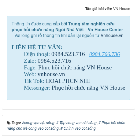
Tác giả bài viết:
VN House
Thông tin được cung cấp bởi
Trung tâm nghiên cứu
phục hồi chức năng Ngôi Nhà Việt - Vn House Center
- Vui lòng ghi rỏ thông tin khi dẫn lại nguồn từ
Vnhouse.vn
LIÊN HỆ TƯ VẤN:
Điện thoại:
0984
.
523
.
716
0984.766.736
-
Zalo:
0984
.
523
.
716
Fage:
Phục hồi chức năng VN House
Web:
vnhouse.vn
Tik Tok:
HOAI PHCN NHI
Messenger:
Phục hồi chức năng VN House
Tags:
#cong vẹo cột sông
,
# Tập cong vẹo cột sống
,
# Phục hồi chức
năng cho trẻ cong vẹo cột sống
,
# Chỉnh vẹo cột sống