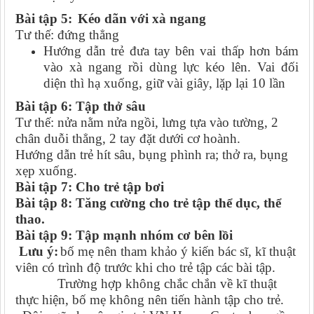
Bài tập 5:
Kéo dãn với xà ngang
Tư thế: đứng thẳng
Hướng dẫn trẻ đưa tay bên vai thấp hơn bám
vào xà ngang rồi dùng lực kéo lên. Vai đối
diện thì hạ xuống, giữ vài giây, lặp lại 10 lần
Bài tập 6: Tập thở sâu
Tư thế: nửa nằm nửa ngồi, lưng tựa vào tường, 2
chân duỗi thẳng, 2 tay đặt dưới cơ hoành.
Hướng dẫn trẻ hít sâu, bụng phình ra; thở ra, bụng
xẹp xuống.
Bài tập 7: Cho trẻ tập bơi
Bài tập 8: Tăng cường cho trẻ tập thể dục, thể
thao.
Bài tập 9: Tập mạnh nhóm cơ bên lồi
Lưu ý:
b
ố mẹ nên tham khảo ý kiến bác sĩ, kĩ thuật
viên có trình độ trước khi cho trẻ tập các bài tập.
Trường hợp không chắc chắn về kĩ thuật
thực hiện, bố mẹ không nên tiến hành tập cho trẻ.