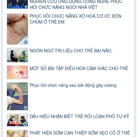
NGHIÊN CỨU ỨNG DỤNG CÔNG NGHỆ PHỤC
HỒI CHỨC NĂNG NGÔI NHÀ VIỆT
PHỤC HỒI CHỨC NĂNG XƠ HOÁ CƠ ỨC ĐÒN
CHŨM Ở TRẺ EM
NGÔN NGỮ TRỊ LIỆU CHO TRẺ BẠI NÃO
MỘT SỐ BÀI TẬP ĐIỀU HÒA CẢM GIÁC CHO TRẺ
Phục hồi chức năng sau bất động gãy xương
DẤU HIỆU NHẬN BIẾT TRẺ RỐI LOẠN PHỔ TỰ KỶ
PHÁT HIỆN SỚM CAN THIỆP SỚM VẸO CỔ Ở TRẺ