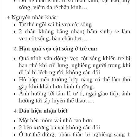
Do hệ thần kinh: u xơ thần kinh, bại não, tuỷ
sống, viêm đa rễ thần kinh…
+
Nguyên nhân khác:
Tư thế ngồi sai bị veọ cột sống
2 chân không bằng nhau( bẩm sinh) sẽ làm
vẹo cột sống, bàn chân bẹt….
Hậu quả vẹo cột sống ở trẻ em:
Quá trình vận động: vẹo cột sống khiến trẻ bị
hạn chế khi cúi lưng, nghiêng người trong khi
đi lại bị lệch người, không cân đối
Hô hấp: nếu trường hợp nặng có thể làm thở
g
ặp
khó khăn hơn bình thường.
Ảnh hưởng tới tâm lí: tự ti, ngại giao tiếp, ảnh
hưởng tới tập luyện thể thao…..
Dấu hiệu nhận biết
Một bên mỏm vai nhô cao hơn
2 bên xương bả vai không cân đối
Ở tư thế đứng, phần thân bị nghiêng sang 1