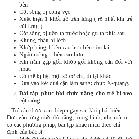
bên
Cột sống bị cong vẹo
Xuất hiện 1 khối gồ trên lưng ( rõ nhất khi trẻ
cúi lưng )
Cột sống bị ưỡn ra trước hoặc gù ra phía sau
Khung chậu bị lệch
Khớp háng 1 bên cao hơn bên còn lại
Ngấn mông 1 bên cao hơn
Khi nằm gập gối, khớp gối không cân đối với
nhau
Có thể bị liệt một số cơ chi, di tật khác
Dựa vào kết quả cận lâm sàng: chụp X-quang.
Bài tập phục hồi chức năng cho trẻ bị vẹo
cột sống
Trẻ cần được can thiệp ngay sau khi phát hiện.
Dựa vào từng mức độ nặng, trung bình, nhẹ mà trẻ
có các phương pháp, bài tập khác nhau theo chỉ
định của bác sĩ.
Mức độ nhẹ: góc COBB đo được từ 20 độ trở