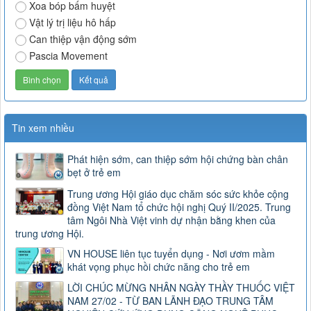
Xoa bóp bấm huyệt
Vật lý trị liệu hô hấp
Can thiệp vận động sớm
Pascia Movement
Tin xem nhiều
Phát hiện sớm, can thiệp sớm hội chứng bàn chân
bẹt ở trẻ em
Trung ương Hội giáo dục chăm sóc sức khỏe cộng
đồng Việt Nam tổ chức hội nghị Quý II/2025. Trung
tâm Ngôi Nhà Việt vinh dự nhận bằng khen của
trung ương Hội.
VN HOUSE liên tục tuyển dụng - Nơi ươm mầm
khát vọng phục hồi chức năng cho trẻ em
LỜI CHÚC MỪNG NHÂN NGÀY THẦY THUỐC VIỆT
NAM 27/02 - TỪ BAN LÃNH ĐẠO TRUNG TÂM