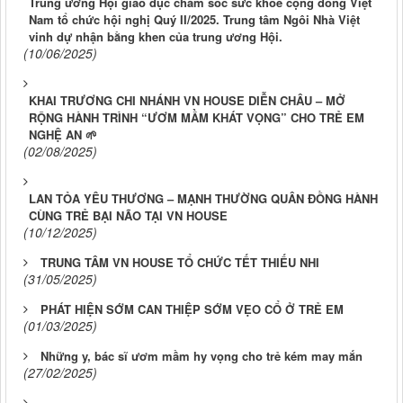
Trung ương Hội giáo dục chăm sóc sức khỏe cộng đồng Việt
Nam tổ chức hội nghị Quý II/2025. Trung tâm Ngôi Nhà Việt
vinh dự nhận bằng khen của trung ương Hội.
(10/06/2025)
KHAI TRƯƠNG CHI NHÁNH VN HOUSE DIỄN CHÂU – MỞ
RỘNG HÀNH TRÌNH “ƯƠM MẦM KHÁT VỌNG” CHO TRẺ EM
NGHỆ AN 🌱
(02/08/2025)
LAN TỎA YÊU THƯƠNG – MẠNH THƯỜNG QUÂN ĐỒNG HÀNH
CÙNG TRẺ BẠI NÃO TẠI VN HOUSE
(10/12/2025)
TRUNG TÂM VN HOUSE TỔ CHỨC TẾT THIẾU NHI
(31/05/2025)
PHÁT HIỆN SỚM CAN THIỆP SỚM VẸO CỔ Ở TRẺ EM
(01/03/2025)
Những y, bác sĩ ươm mầm hy vọng cho trẻ kém may mắn
(27/02/2025)