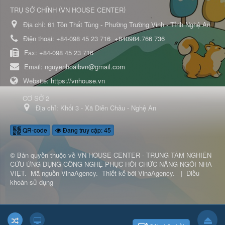
(
)
TRỤ SỞ CHÍNH
VN HOUSE CENTER
Địa chỉ:
61 Tôn Thất Tùng - Phường Trường Vinh - Tỉnh Nghệ An
Điện thoại:
+84-098 45 23 716
+840984.766 736
Fax:
+84-098 45 23 716
Email:
nguyenhoaibvn@gmail.com
Website:
https://vnhouse.vn
CƠ SỞ 2
Địa chỉ:
Khối 3 - Xã Diễn Châu - Nghệ An
QR-code
Đang truy cập: 45
© Bản quyền thuộc về
VN HOUSE CENTER - TRUNG TÂM NGHIÊN
CỨU ỨNG DỤNG CÔNG NGHỆ PHỤC HỒI CHỨC NĂNG NGÔI NHÀ
VIỆT
.
Mã nguồn
VinaAgency
.
Thiết kế bởi
VinaAgency
.
|
Điều
khoản sử dụng