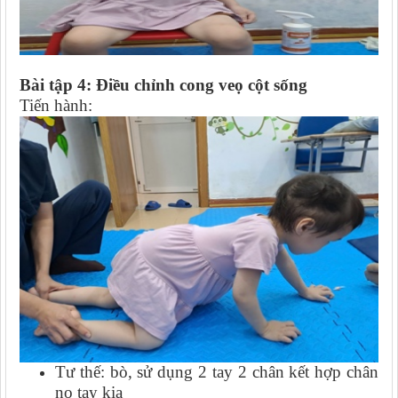
Bài tập 4:
Đ
iều chỉnh cong veọ cột sống
Tiến hành:
Tư thế: bò, sử dụng 2 tay 2 chân kết hợp chân
nọ tay kia