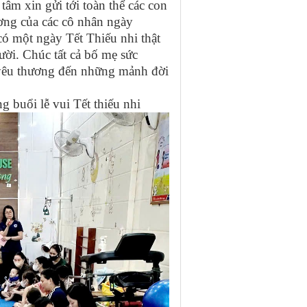
âm xin gửi tới toàn thể các con
ơng của các cô nhân ngày
có một ngày Tết Thiếu nhi thật
ười. Chúc tất cả bố mẹ sức
h yêu thương đến những mảnh đời
ược chở che.
lễ vui Tết thiếu nhi