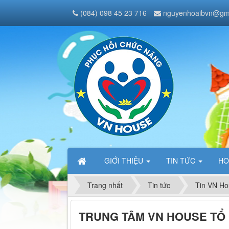
(084) 098 45 23 716
nguyenhoaibvn@gm
GIỚI THIỆU
TIN TỨC
HO
Trang nhất
Tin tức
Tin VN Ho
TRUNG TÂM VN HOUSE TỔ 