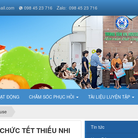
ail.com
098 45 23 716
Zalo: 098 45 23 716
ẠT ĐỘNG
CHĂM SÓC PHỤC HỒI
TÀI LIỆU LUYỆN TẬP
use
Tin tức
CHỨC TẾT THIẾU NHI