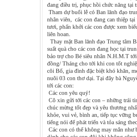
đang điều trị, phục hồi chức năng tại 
Tham dự buổi lễ có Ban lãnh đạo tru
nhân viên, các con đang can thiệp tại
tươi, phấn khởi các con được xem biểu
liên hoan.
Thay mặt Ban lãnh đạo Trung tâm Bà
suất quà cho các con đang học tại tru
bảo trợ cho Bé siêu nhân N.H.M.T tới t
đồng/ Tháng cho tới khi con tốt nghi
côi Bố, gia đình đặc biệt khó khăn, 
nuôi 03 con thơ dại. Tại đây bà Nguyễ
tới các con:
Các con yêu quý!
Cô xin gửi tới các con – những trái t
chúc mừng tốt đẹp và yêu thương nhấ
khỏe, vui vẻ, bình an, tiếp tục vững b
tiếng nói để phát triển và tỏa sáng th
Các con có thể không may mắn như 
dành cho các con đôi khi không công 