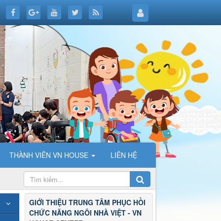
THÀNH VIÊN VN HOUSE
LIÊN HỆ
GIỚI THIỆU TRUNG TÂM PHỤC HỒI
CHỨC NĂNG NGÔI NHÀ VIỆT - VN