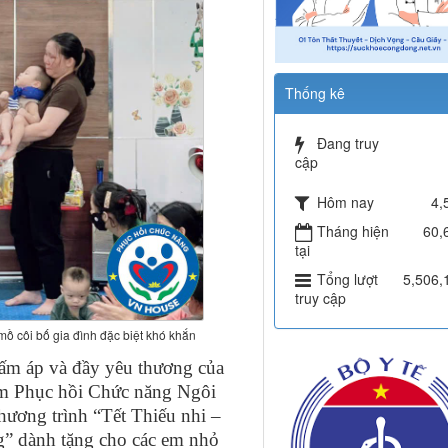
Thống kê
Đang truy
cập
Hôm nay
4,
Tháng hiện
60,
tại
Tổng lượt
5,506,
truy cập
ồ côi bố gia đình đặc biệt khó khắn
ấm áp và đầy yêu thương của
âm Phục hồi Chức năng Ngôi
hương trình “Tết Thiếu nhi –
” dành tặng cho các em nhỏ