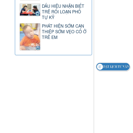
DẤU HIỆU NHẬN BIẾT
TRẺ RỐI LOẠN PHỔ
TỰ KỶ
PHÁT HIỆN SỚM CAN
THIỆP SỚM VẸO CỔ Ở
TRẺ EM