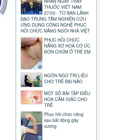
NHÂN NGÀY THẦY
THUỐC VIỆT NAM
27/02 - TỪ BAN LÃNH
ĐẠO TRUNG TÂM NGHIÊN CỨU
ỨNG DỤNG CÔNG NGHỆ PHỤC
HỒI CHỨC NĂNG NGÔI NHÀ VIỆT
PHỤC HỒI CHỨC
NĂNG XƠ HOÁ CƠ ỨC
ĐÒN CHŨM Ở TRẺ EM
NGÔN NGỮ TRỊ LIỆU
CHO TRẺ BẠI NÃO
MỘT SỐ BÀI TẬP ĐIỀU
HÒA CẢM GIÁC CHO
TRẺ
Phục hồi chức năng
sau bất động gãy
xương