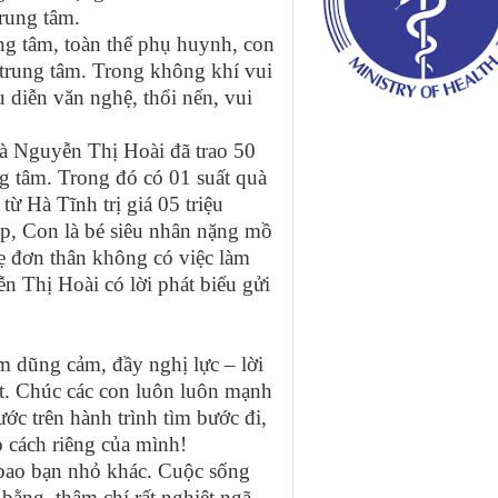
trung tâm.
ng tâm, toàn thể phụ huynh, con
 trung tâm. Trong không khí vui
 diễn văn nghệ, thổi nến, vui
 Nguyễn Thị Hoài đã trao 50
ng tâm. Trong đó có 01 suất quà
ừ Hà Tĩnh trị giá 05 triệu
ệp, Con là bé siêu nhân nặng mồ
mẹ đơn thân không có việc làm
n Thị Hoài có lời phát biểu gửi
im dũng cảm, đầy nghị lực – lời
t. Chúc các con luôn luôn mạnh
ước trên hành trình tìm bước đi,
eo cách riêng của mình!
bao bạn nhỏ khác. Cuộc sống
bằng, thậm chí rất nghiệt ngã.