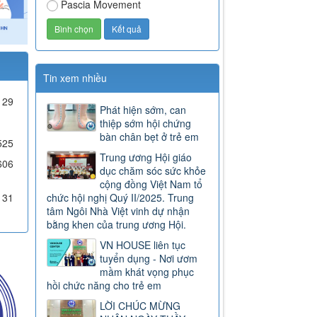
Pascia Movement
Tin xem nhiều
29
Phát hiện sớm, can
thiệp sớm hội chứng
bàn chân bẹt ở trẻ em
525
Trung ương Hội giáo
606
dục chăm sóc sức khỏe
cộng đồng Việt Nam tổ
131
chức hội nghị Quý II/2025. Trung
tâm Ngôi Nhà Việt vinh dự nhận
bằng khen của trung ương Hội.
VN HOUSE liên tục
tuyển dụng - Nơi ươm
mầm khát vọng phục
hồi chức năng cho trẻ em
LỜI CHÚC MỪNG