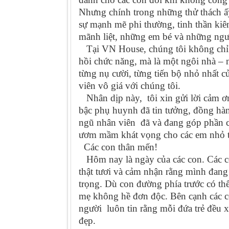
Nhưng chính trong những thử thách ấy
sự mạnh mẽ phi thường, tinh thần ki
mãnh liệt, những em bé và những ngư
Tại VN House, chúng tôi không chỉ 
hồi chức năng, mà là một ngôi nhà – n
từng nụ cười, từng tiến bộ nhỏ nhất 
viên vô giá với chúng tôi.
Nhân dịp này, tôi xin gửi lời cảm ơn
bậc phụ huynh đã tin tưởng, đồng hà
ngũ nhân viên đã và đang góp phần 
ươm mầm khát vọng cho các em nhỏ t
Các con thân mến!
Hôm nay là ngày của các con. Các co
thật tươi và cảm nhận rằng mình đang
trọng. Dù con đường phía trước có thể
mẹ không hề đơn độc. Bên cạnh các c
người luôn tin rằng mỗi đứa trẻ đều x
đẹp.